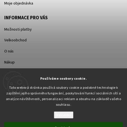
Moje objednávka
INFORMACE PRO VÁS
Možnosti platby
Velkoobchod
O nás
Nákup
Způsoby dopravy
Používáme soubory cookie.
Tato webová stránka používá soubory cookie a podobné technologie k
zajištění jejího správného fungování, poskytování funkcí sociálních sítí a
analýze návštěvnosti, personalizaci reklam a obsahu na základě vašeho
souhlasu.
Nastavení
Copyright 2026
Pabex.cz
. Všechna práva vyhrazena.
Upravit nastavení cookies