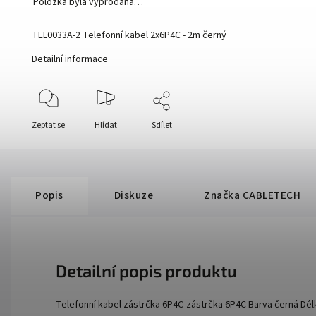
Položka byla vyprodána…
TEL0033A-2 Telefonní kabel 2x6P4C - 2m černý
Detailní informace
Zeptat se
Hlídat
Sdílet
Popis
Diskuze
Značka
CABLETECH
Detailní popis produktu
Telefonní kabel zástrčka 6P4C-zástrčka 6P4C Barva černá Dél