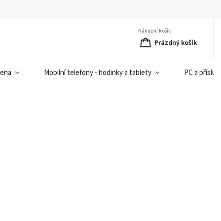
Nákupní košík
Prázdný košík
iena
Mobilní telefony - hodinky a tablety
PC a přísluš