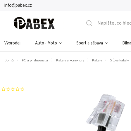
info@pabex.cz
Výprodej
Auto - Moto
Sport a zábava
Dílna
Domů
/
PC a příslušenství
/
Kabely a konektory
/
Kabely
/
Síťové kabely
Značka:
CABLETECH