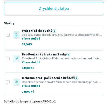
Zrychlená platba
Služby
Vrácení až do 30 dnů
i
Více času doma si produkt vyzkoušet. Hodí se při nejistém výběru nebo dárku.
Více o službě
59,00 Kč
Prodloužená záruka na 3 roky
i
Získejte až 3 roky jistoty. Přidáme 1 rok navíc po standardní zákonné lhůtě.
Více o službě
149,00 Kč
Ochrana proti poškození a krádeži
i
Doplňková ochrana pro dražší nebo přenosné produkty při poškození nebo krádeži.
Více o službě
129,00 Kč
Svítidlo do lampy s lupou NAR0461-2