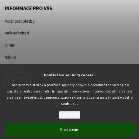
INFORMACE PRO VÁS
Možnosti platby
Velkoobchod
O nás
Nákup
Způsoby dopravy
Používáme soubory cookie.
Tato webová stránka používá soubory cookie a podobné technologie k
zajištění jejího správného fungování, poskytování funkcí sociálních sítí a
analýze návštěvnosti, personalizaci reklam a obsahu na základě vašeho
souhlasu.
Nastavení
Copyright 2026
Pabex.cz
. Všechna práva vyhrazena.
Upravit nastavení cookies
Souhlasím
Vytvořil
Shoptet
| Design
Shoptak.cz