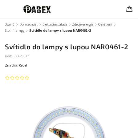
Domů
/
Domácnost
/
Elektroinstalace
/
Zdroje energie
/
Osvětlení
/
Stolní lampy
/
Svítidlo do lampy s lupou NAR0461-2
Svítidlo do lampy s lupou NAR0461-2
Kód:
L-ZAR0537
Značka:
Rebel