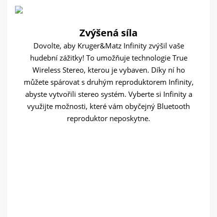
Zvýšená síla
Dovolte, aby Kruger&Matz Infinity zvýšil vaše
hudební zážitky! To umožňuje technologie True
Wireless Stereo, kterou je vybaven. Díky ní ho
můžete spárovat s druhým reproduktorem Infinity,
abyste vytvořili stereo systém. Vyberte si Infinity a
využijte možnosti, které vám obyčejný Bluetooth
reproduktor neposkytne.
JINÝ NEŽ
VŠECHNY
To není konec výhod,
které získáte s