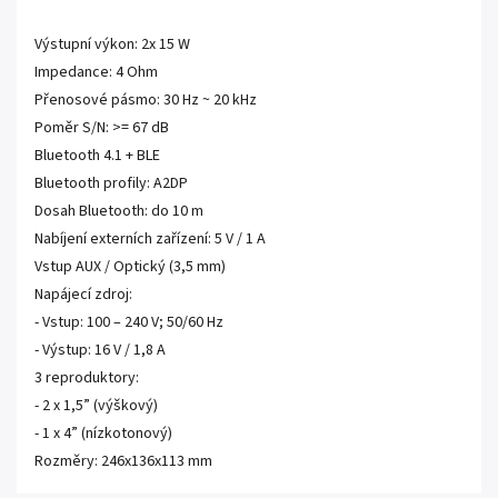
Výstupní výkon: 2x 15 W
Impedance: 4 Ohm
Přenosové pásmo: 30 Hz ~ 20 kHz
Poměr S/N: >= 67 dB
Bluetooth 4.1 + BLE
Bluetooth profily: A2DP
Dosah Bluetooth: do 10 m
Nabíjení externích zařízení: 5 V / 1 A
Vstup AUX / Optický (3,5 mm)
Napájecí zdroj:
- Vstup: 100 – 240 V; 50/60 Hz
- Výstup: 16 V / 1,8 A
3 reproduktory:
- 2 x 1,5” (výškový)
- 1 x 4” (nízkotonový)
Rozměry: 246x136x113 mm