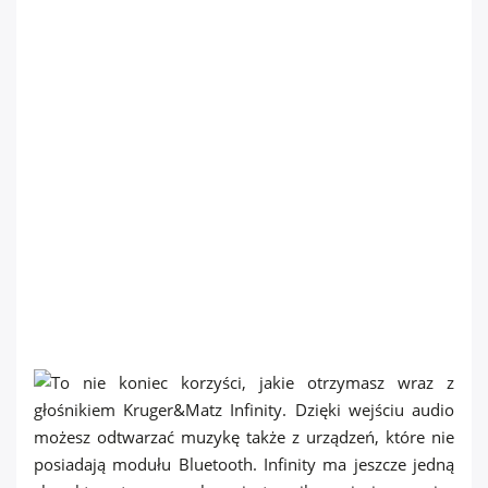
reproduktorem
Kruger&Matz Infinity.
Díky audio vstupu
můžete přehrávat
hudbu i z zařízení,
která nemají
Bluetooth modul.
Infinity má ještě jednu
charakteristickou
vlastnost – je napájen
ze sítě, takže
nemusíte neustále
myslet na vybíjející se
baterii.