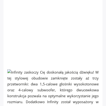
Infinity vás překvapí vynikající kvalitou zvuku! V tomto
stylovém pouzdru jsou ukryty tři měniče: dva
1,5palcové výškové reproduktory a 4palcový
subwoofer, jehož dvojcívková konstrukce umožňuje
optimální využití jeho velikosti. Kromě toho je Infinity
vybaven dvěma pasivními membránami, které výrazně
zlepšují zvuk basových tónů.