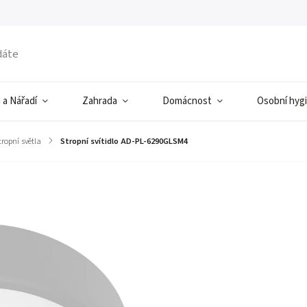
 a Nářadí
Zahrada
Domácnost
Osobní hyg
tropní světla
/
Stropní svítidlo AD-PL-6290GLSM4