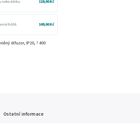
ru nebo dárku.
129,00 Kč
konné lhůtě.
149,00 Kč
něný difuzor, IP20, ? 400
Ostatní informace