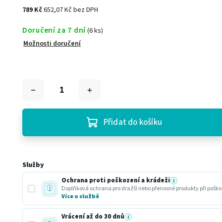
789 Kč
652,07 Kč bez DPH
Doručení za 7 dní
(6 ks)
Možnosti doručení
Přidat do košíku
Služby
Ochrana proti poškození a krádeži
i
Doplňková ochrana pro dražší nebo přenosné produkty při poško
Více o službě
Vrácení až do 30 dnů
i