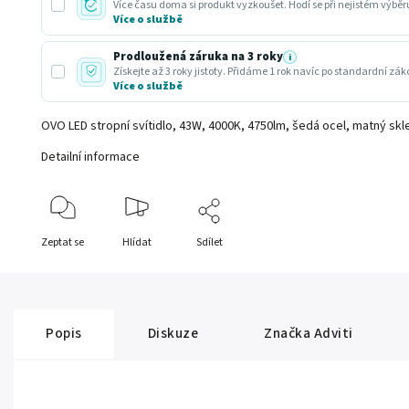
Více času doma si produkt vyzkoušet. Hodí se při nejistém výbě
Více o službě
Prodloužená záruka na 3 roky
i
Získejte až 3 roky jistoty. Přidáme 1 rok navíc po standardní zá
Více o službě
OVO LED stropní svítidlo, 43W, 4000K, 4750lm, šedá ocel, matný skle
Detailní informace
Zeptat se
Hlídat
Sdílet
Popis
Diskuze
Značka
Adviti