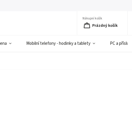
Nákupní košík
Prázdný košík
iena
Mobilní telefony - hodinky a tablety
PC a přísluš