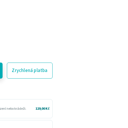
Zrychlená platba
zení nebo krádeži.
129,00 Kč