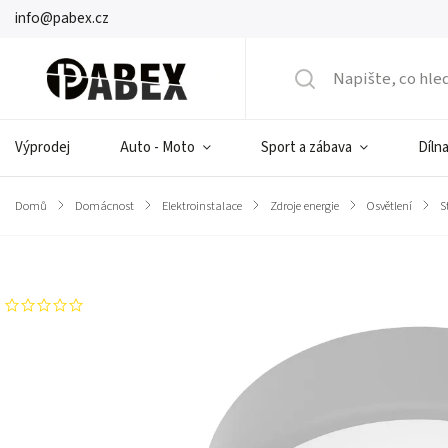
info@pabex.cz
Výprodej
Auto - Moto
Sport a zábava
Dílna
Domů
/
Domácnost
/
Elektroinstalace
/
Zdroje energie
/
Osvětlení
/
S
Značka:
Adviti