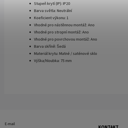
Stupeň krytí (IP): IP20
Barva světla: Neutrální
Koeficient výkonu: 1
Vhodné pro nástěnnou montáž: Ano
Vhodné pro stropní montáž: Ano
Vhodné pro povrchovou montáž: Ano
Barva skříně: Šedá
Materiál krytu: Matné / saténové sklo
Výška/hloubka: 75 mm
E-mail
KONTAKT