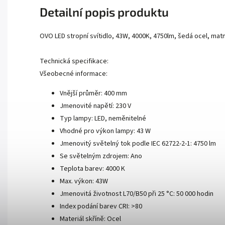
Detailní popis produktu
OVO LED stropní svítidlo, 43W, 4000K, 4750lm, šedá ocel, matn
Technická specifikace:
Všeobecné informace:
Vnější průměr: 400 mm
Jmenovité napětí: 230 V
Typ lampy: LED, neměnitelné
Vhodné pro výkon lampy: 43 W
Jmenovitý světelný tok podle IEC 62722-2-1: 4750 lm
Se světelným zdrojem: Ano
Teplota barev: 4000 K
Max. výkon: 43W
Jmenovitá životnost L70/B50 při 25 °C: 50 000 hodin
Index podání barev CRI: >80
Materiál skříně: Ocel