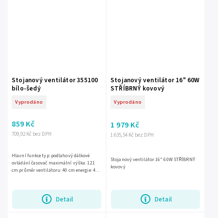
Stojanový ventilátor 355100
Stojanový ventilátor 16" 60W
bílo-šedý
STŘÍBRNÝ kovový
Vyprodáno
Vyprodáno
859 Kč
1 979 Kč
709,92 Kč bez DPH
1 635,54 Kč bez DPH
Hlavní funkce typ: podlahový dálkové
Stojanový ventilátor 16" 60W STŘÍBRNÝ
ovládání časovač maximální výška: 121
kovový
cm průměr ventilátoru: 40 cm energie: 45
W 3 úrovně rychlosti 2 další provozní
režimy automatická...
Detail
Detail