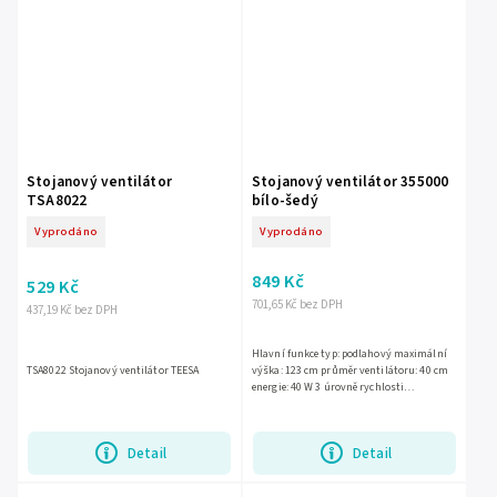
Stojanový ventilátor
Stojanový ventilátor 355000
TSA8022
bílo-šedý
Vyprodáno
Vyprodáno
849 Kč
529 Kč
701,65 Kč bez DPH
437,19 Kč bez DPH
Hlavní funkce typ: podlahový maximální
TSA8022 Stojanový ventilátor TEESA
výška: 123 cm průměr ventilátoru: 40 cm
energie: 40 W 3 úrovně rychlosti
automatická oscilace hlavy během
provozu (90°) možnost uzamčení...
Detail
Detail