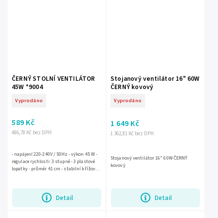
ČERNÝ STOLNÍ VENTILÁTOR
Stojanový ventilátor 16" 60W
45W *9004
ČERNÝ kovový
Vyprodáno
Vyprodáno
589 Kč
1 649 Kč
486,78 Kč bez DPH
1 362,81 Kč bez DPH
- napájení 220-240V / 50Hz - výkon 45 W -
Stojanový ventilátor 16" 60W ČERNÝ
regulace rychlosti: 3 stupně - 3 plastové
kovový
lopatky - průměr 41 cm - stabilní křížová
základna 50 cm zajišťující vysokou
bezpečnost...
Detail
Detail