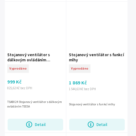
Stojanový ventilátor s
Stojanový ventilátor s funkcí
dálkovým ovládáním
mlhy
TSA8024
Vyprodáno
Vyprodáno
999 Kč
1 869 Kč
825,62 Kč bez DPH
1 544,63 Kč bez DPH
TSA8024 Stojanový ventilátor s dálkovým
Stojanový ventilátor s funkcí mlhy
ovládáním TEESA
Detail
Detail