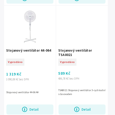
Stojanový ventilátor 44-064
Stojanový ventilátor
TSA8021
Vyprodáno
Vyprodáno
589 Kč
1 319 Kč
486,78 Kč bez DPH
1 090,08 Kč bez DPH
TSA8021 Stojanový ventilátor 3-rychlostní
Stojanový ventilátor 44-064#
s časovačem
Detail
Detail