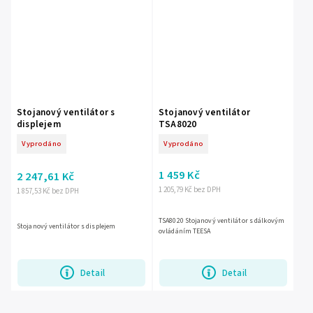
Stojanový ventilátor s
Stojanový ventilátor
displejem
TSA8020
Vyprodáno
Vyprodáno
1 459 Kč
2 247,61 Kč
1 205,79 Kč bez DPH
1 857,53 Kč bez DPH
TSA8020 Stojanový ventilátor s dálkovým
Stojanový ventilátor s displejem
ovládáním TEESA
Detail
Detail