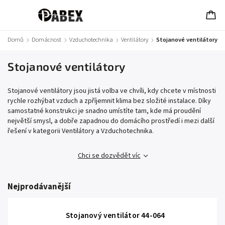
Domů
/
Domácnost
/
Vzduchotechnika
/
Ventilátory
/
Stojanové ventilátory
Stojanové ventilátory
Stojanové ventilátory jsou jistá volba ve chvíli, kdy chcete v místnosti
rychle rozhýbat vzduch a zpříjemnit klima bez složité instalace. Díky
samostatné konstrukci je snadno umístíte tam, kde má proudění
největší smysl, a dobře zapadnou do domácího prostředí i mezi další
řešení v kategorii Ventilátory a Vzduchotechnika.
Chci se dozvědět víc
Nejprodávanější
Stojanový ventilátor 44-064