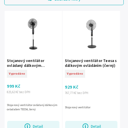
Nejdražší
Nejprodávanější
Abecedně
Stojanový ventilátor
Stojanový ventilátor Teesa s
ovládaný dálkovým
dálkovým ovládáním (černý)
ovladačem TEESA, černý
Vyprodáno
Vyprodáno
999 Kč
929 Kč
825,62 Kč bez DPH
767,77 Kč bez DPH
Stojanový ventilátor ovládaný dálkovým
Stojanový ventilátor
ovladačem TEESA, černý
Detail
Detail