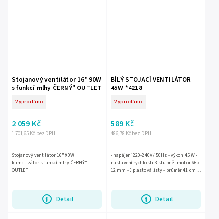
Stojanový ventilátor 16" 90W
BÍLÝ STOJACÍ VENTILÁTOR
s funkcí mlhy ČERNÝ" OUTLET
45W *4218
Vyprodáno
Vyprodáno
2 059 Kč
589 Kč
1 701,65 Kč bez DPH
486,78 Kč bez DPH
Stojanový ventilátor 16" 90W
- napájení 220-240V / 50Hz - výkon 45 W -
klimatizátor s funkcí mlhy ČERNÝ"
nastavení rychlosti: 3 stupně - motor 66 x
OUTLET
12 mm - 3 plastová listy - průměr 41 cm -
dostupný ve 2 barvách: bílé a černé, aby
lépe...
Detail
Detail