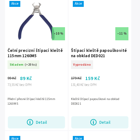
Akce
Akce
–10 %
–11 %
Čelní precizní štípací kleště
Štípací kleště papouškovité
115mm 1260M5
na obklad DED021
Skladem
(>20 ks)
Vyprodáno
89 Kč
159 Kč
99 Kč
179 Kč
73,55 Kč bez DPH
131,40 Kč bez DPH
Přední přesné štípací kleště 115mm
Kleště štípací papouškové na obklad
1260M5
DED021
Detail
Detail
Akce
Akce