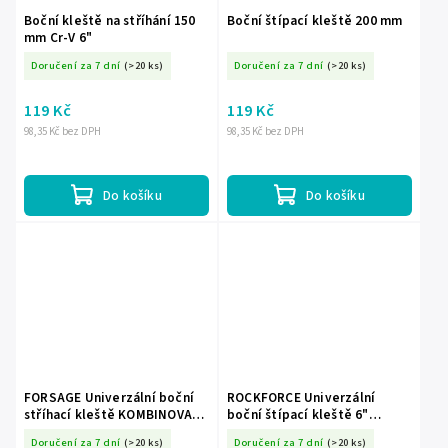
Boční kleště na stříhání 150
Boční štípací kleště 200 mm
mm Cr-V 6"
Doručení za 7 dní
(>20 ks)
Doručení za 7 dní
(>20 ks)
119 Kč
119 Kč
98,35 Kč bez DPH
98,35 Kč bez DPH
Do košíku
Do košíku
FORSAGE Univerzální boční
ROCKFORCE Univerzální
stříhací kleště KOMBINOVANÉ
boční štípací kleště 6"
6" 150mm
150mm
Doručení za 7 dní
(>20 ks)
Doručení za 7 dní
(>20 ks)