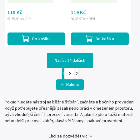
119 Kč
119 Kč
98,35 Kč bez DPH
98,35 Kč bez DPH
Do košíku
Do košíku
Načíst 14 dalších
1
2
Nahoru
Pokud hledáte nástroj na běžné štípání, začněte u bočního provedení.
Když potřebujete přesnější zásah nebo práci v omezeném prostoru,
bývá vhodnější čelní či precizní varianta. A jakmile jde o tužší materiál
nebo delší pracovní záběr, dává větší smysl pákové provedení.
Chci se dozvědět víc