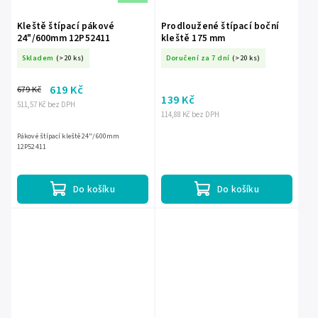
Kleště štípací pákové
Prodloužené štípací boční
24"/600mm 12P52411
kleště 175 mm
Skladem
(>20 ks)
Doručení za 7 dní
(>20 ks)
619 Kč
679 Kč
139 Kč
511,57 Kč bez DPH
114,88 Kč bez DPH
Pákové štípací kleště 24"/600mm
12P52411
Do košíku
Do košíku