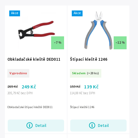
Nejprodávanější
Akce
Akce
Abecedně
–7 %
–12 %
Obkladačské kleště DED011
Štípací kleště 1246
Vyprodáno
Skladem
(>20 ks)
249 Kč
139 Kč
269 Kč
159 Kč
205,79 Kč bez DPH
114,88 Kč bez DPH
Obkladačské štípací kleště DED011
Štípací kleště 1246
Detail
Detail