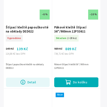
–6 %
–10 %
Štípací kleště papouškovité
Pákové kleště štípací
na obklady DED022
36"/900mm 12P53611
Vyprodáno
Skladem
(>20 ks)
139 Kč
889 Kč
149 Kč
989 Kč
114,88 Kč bez DPH
734,71 Kč bez DPH
Štípací papouškové kleště na obklady
Pákové štípací kleště 36"/900mm
DED022
12P53611
Detail
Do košíku
Akce