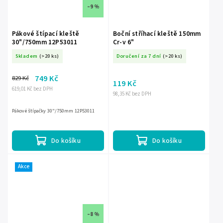
–9 %
Pákové štípací kleště
Boční stříhací kleště 150mm
30"/750mm 12P53011
Cr-v 6"
Skladem
(>20 ks)
Doručení za 7 dní
(>20 ks)
749 Kč
829 Kč
119 Kč
619,01 Kč bez DPH
98,35 Kč bez DPH
Pákové štípačky 30"/750mm 12P53011
Do košíku
Do košíku
Akce
–8 %