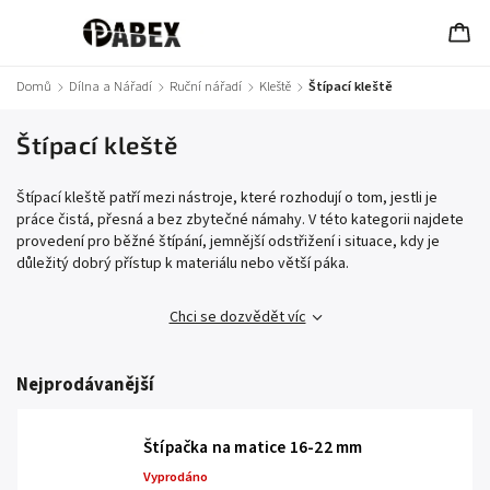
Domů
/
Dílna a Nářadí
/
Ruční nářadí
/
Kleště
/
Štípací kleště
Štípací kleště
Štípací kleště patří mezi nástroje, které rozhodují o tom, jestli je
práce čistá, přesná a bez zbytečné námahy. V této kategorii najdete
provedení pro běžné štípání, jemnější odstřižení i situace, kdy je
důležitý dobrý přístup k materiálu nebo větší páka.
Chci se dozvědět víc
Nejprodávanější
Štípačka na matice 16-22 mm
Vyprodáno