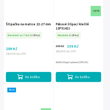
–10 %
Štípačka na matice 22-27 mm
Pákové štípací kleště
12P51411
Doručení za 7 dní
(>20 ks)
Skladem
(>20 ks)
359 Kč
399 Kč
289 Kč
296,69 Kč bez DPH
238,84 Kč bez DPH
Kleště štípací pákové 12P51411
Do košíku
Do košíku
Akce