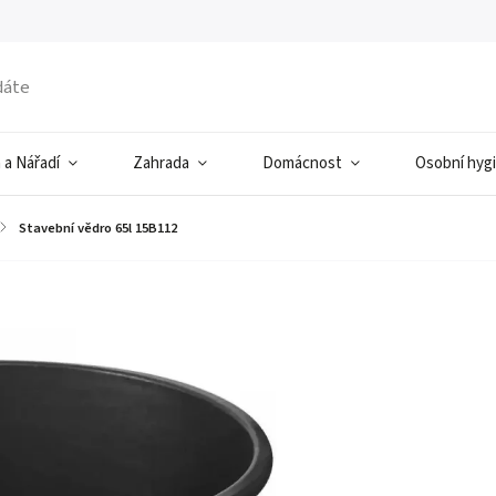
 a Nářadí
Zahrada
Domácnost
Osobní hyg
/
Stavební vědro 65l 15B112