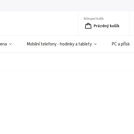
Nákupní košík
Prázdný košík
iena
Mobilní telefony - hodinky a tablety
PC a přísluš