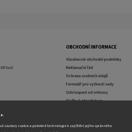
OBCHODNÍ INFORMACE
Všeobecné obchodní podmínky
7:00 hod.
Reklamační řád
Ochrana osobních údajů
Formulář pro vytknutí vady
Odstoupení od smlouvy
Služby k objednávce
Moje objednávka
ie.
á soubory cookie a podobné technologie k zajištění jejího správného