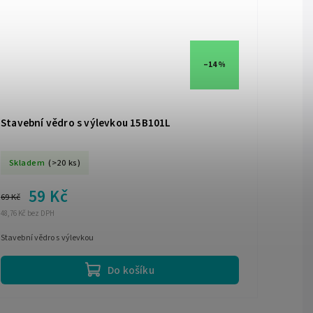
–14 %
Stavební vědro s výlevkou 15B101L
Skladem
(>20 ks)
59 Kč
69 Kč
48,76 Kč bez DPH
Stavební vědro s výlevkou
Do košíku