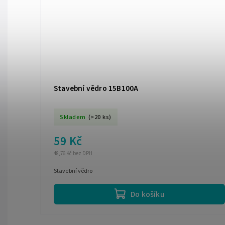
Stavební vědro 15B100A
Skladem
(>20 ks)
59 Kč
48,76 Kč bez DPH
Stavební vědro
Do košíku