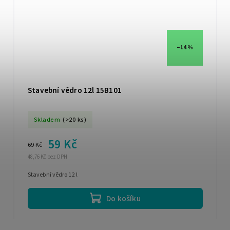
–14 %
Stavební vědro 12l 15B101
Skladem
(>20 ks)
59 Kč
69 Kč
48,76 Kč bez DPH
Stavební vědro 12 l
Do košíku