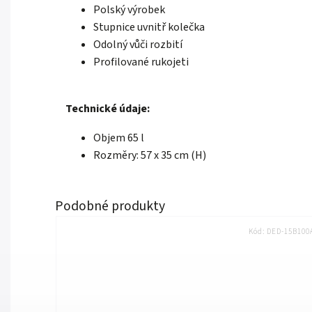
Polský výrobek
Stupnice uvnitř kolečka
Odolný vůči rozbití
Profilované rukojeti
Technické údaje:
Objem 65 l
Rozměry: 57 x 35 cm (H)
Kód:
DED-15B100