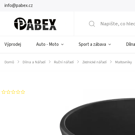
info@pabex.cz
Výprodej
Auto - Moto
Sport a zábava
Dílna
Domů
/
Dílna a Nářadí
/
Ruční nářadí
/
Zednické nářadí
/
Maltovníky
Značka:
DEDRA-EXIM