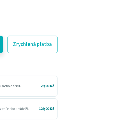
Zrychlená platba
ru nebo dárku.
29,00 Kč
zení nebo krádeži.
129,00 Kč