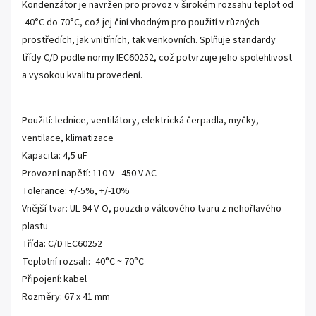
Kondenzátor je navržen pro provoz v širokém rozsahu teplot od
-40°C do 70°C, což jej činí vhodným pro použití v různých
prostředích, jak vnitřních, tak venkovních. Splňuje standardy
třídy C/D podle normy IEC60252, což potvrzuje jeho spolehlivost
a vysokou kvalitu provedení.
Použití: lednice, ventilátory, elektrická čerpadla, myčky,
ventilace, klimatizace
Kapacita: 4,5 uF
Provozní napětí: 110 V - 450 V AC
Tolerance: +/-5%, +/-10%
Vnější tvar: UL 94 V-O, pouzdro válcového tvaru z nehořlavého
plastu
Třída: C/D IEC60252
Teplotní rozsah: -40°C ~ 70°C
Připojení: kabel
Rozměry: 67 x 41 mm