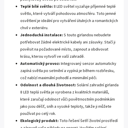
Teplé bílé světlo:
8 LED světel vyzařuje příjemné teplé
světlo, které vytváří pohodovou atmosféru. Toto jemné
osvětlení je ideální pro vytváření útulných a romantických
chvil v exteriéru.
Jednoduchá instalace:
S touto girlandou nebudete
potřebovat žádné elektrické kabely ani zásuvky. Stačí ji
pověsit na požadované místo, zapnout a obdivovat
krásu, kterou vytvoří ve vaší zahradě.
Automatický provoz:
Integrovaný senzor automaticky
zapíná světla po setmění a vypíná je během rozbřesku,
což nabízí maximální pohodlí a minimální péči.
Odolnost a dlouhá životnost:
Solární zahradní girlanda
8 LED teplá světla je vyrobena z kvalitních materiálů,
které zaručují odolnost vůči povětrnostním podmínkám
jako jsou déšť, sníh a vysoké teploty, takže ji můžete
používat po celý rok.
Ekologický produkt:
Toto řešení šetří životní prostředí
a zároveň vaše náklady na energii. Využitím solární