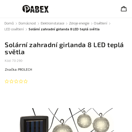
Domů
/
Domácnost
/
Elektroinstalace
/
Zdroje energie
/
Osvětlení
/
LED osvětlení
/
Solární zahradní girlanda 8 LED teplá světla
Solární zahradní girlanda 8 LED teplá
světla
Kód:
70-290-
Značka:
PROLECH