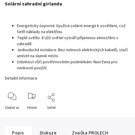
Solární zahradní girlanda
Energeticky úsporná: Využívá solární energii k osvětlení, což
šetří náklady na elektřinu.
Teplé světlo: 8 LED světel vytváří příjemnou atmosféru v
zahradě.
Jednoduchá instalace: Bez nutnosti elektrických kabelů, stačí
umístit na slunné místo.
Odolnost vůči povětrnostním podmínkám: Navržena pro
venkovní použití.
Detailní informace
Zeptat se
Hlídat
Sdílet
Popis
Diskuze
Značka
PROLECH