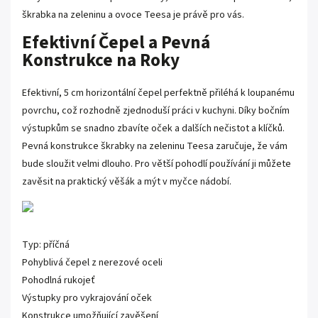
škrabka na zeleninu a ovoce Teesa je právě pro vás.
Efektivní Čepel a Pevná
Konstrukce na Roky
Efektivní, 5 cm horizontální čepel perfektně přiléhá k loupanému
povrchu, což rozhodně zjednoduší práci v kuchyni. Díky bočním
výstupkům se snadno zbavíte oček a dalších nečistot a klíčků.
Pevná konstrukce škrabky na zeleninu Teesa zaručuje, že vám
bude sloužit velmi dlouho. Pro větší pohodlí používání ji můžete
zavěsit na praktický věšák a mýt v myčce nádobí.
Typ: příčná
Pohyblivá čepel z nerezové oceli
Pohodlná rukojeť
Výstupky pro vykrajování oček
Konstrukce umožňující zavěšení