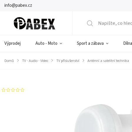
info@pabex.cz
Výprodej
Auto - Moto
Sport a zábava
Dílna
Domů
/
TV - Audio - Video
/
TV příslušenství
/
Anténní a satelitní technika
Značka:
CABLETECH