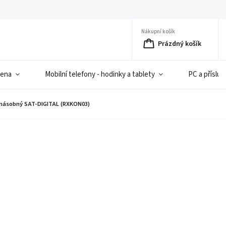
Nákupní košík
Prázdný košík
iena
Mobilní telefony - hodinky a tablety
PC a přísluš
yřnásobný SAT-DIGITAL (RXKON03)