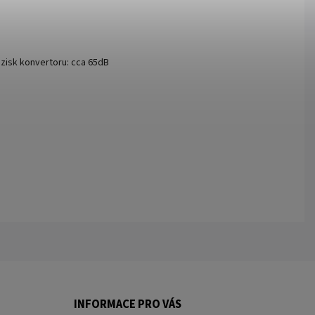
- zisk konvertoru: cca 65dB
INFORMACE PRO VÁS