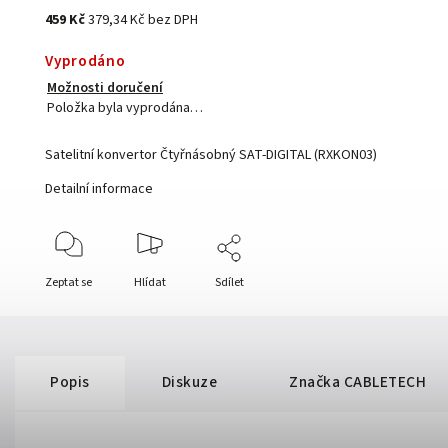
459 Kč
379,34 Kč bez DPH
Vyprodáno
Možnosti doručení
Položka byla vyprodána…
Satelitní konvertor Čtyřnásobný SAT-DIGITAL (RXKON03)
Detailní informace
Zeptat se
Hlídat
Sdílet
Popis
Diskuze
Značka
CABLETECH