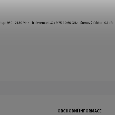
stup: 950 - 2150 MHz - frekvence L.O.: 9.75-10.60 GHz - šumový faktor: 0.1dB 
OBCHODNÍ INFORMACE