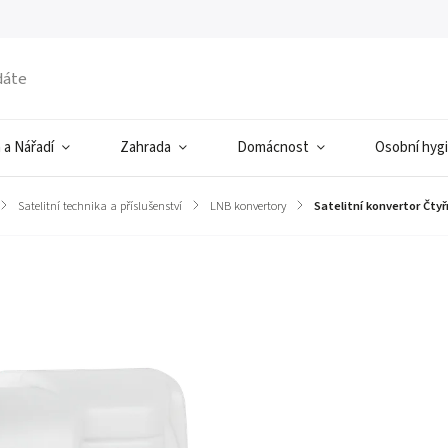
 a Nářadí
Zahrada
Domácnost
Osobní hyg
/
Satelitní technika a příslušenství
/
LNB konvertory
/
Satelitní konvertor Čt