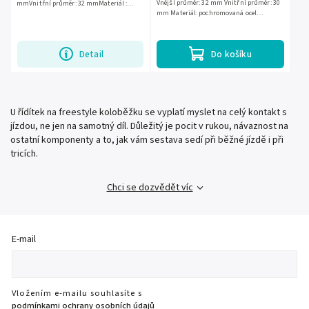
Vnější průměr: 32 mm Vnitřní průměr: 30
mmVnitřní průměr: 32 mmMateriál :
mm Materiál: pochromovaná ocel
chromovaná ocelHmotnost : 1,3...
Hmotnost: 2 kg Kompresie: HIC Barva:
neochrom
Do košíku
Detail
U řídítek na freestyle koloběžku se vyplatí myslet na celý kontakt s
jízdou, ne jen na samotný díl. Důležitý je pocit v rukou, návaznost na
ostatní komponenty a to, jak vám sestava sedí při běžné jízdě i při
tricích.
Chci se dozvědět víc
E-mail
Vložením e-mailu souhlasíte s
podmínkami ochrany osobních údajů