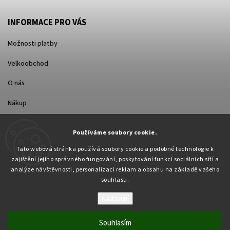
INFORMACE PRO VÁS
Možnosti platby
Velkoobchod
O nás
Nákup
Způsoby dopravy
Používáme soubory cookie.
Tato webová stránka používá soubory cookie a podobné technologie k
zajištění jejího správného fungování, poskytování funkcí sociálních sítí a
analýze návštěvnosti, personalizaci reklam a obsahu na základě vašeho
souhlasu.
Nastavení
Copyright 2026
Pabex.cz
. Všechna práva vyhrazena.
Upravit nastavení cookies
Souhlasím