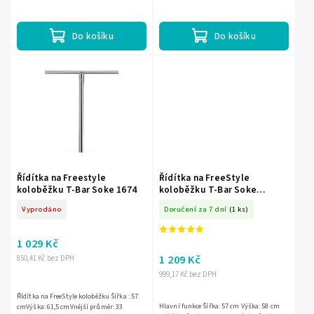
mmMateriál : chromovaná...
Hmotnost: 2 kg Kompresní systém: HIC...
Do košíku
Do košíku
Řídítka na Freestyle
Řídítka na FreeStyle
koloběžku T-Bar Soke 1674
koloběžku T-Bar Soke
neochrom 59 cm
Vyprodáno
Doručení za 7 dní
(1 ks)
1 029 Kč
1 209 Kč
850,41 Kč bez DPH
999,17 Kč bez DPH
Řídítka na FreeStyle koloběžku Šířka : 57
Hlavní funkce Šířka: 57 cm Výška: 58 cm
cmVýška: 61,5 cmVnější průměr: 33