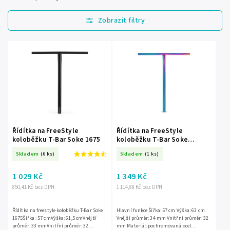
Nejlevnější
Nejdražší
Nejprodávanější
Abecedně
Řídítka na FreeStyle
Řídítka na FreeStyle
koloběžku T-Bar Soke 1675
koloběžku T-Bar Soke
neochrom 63 cm
Skladem
(6 ks)
Skladem
(1 ks)
1 029 Kč
1 349 Kč
850,41 Kč bez DPH
1 114,88 Kč bez DPH
Řídítka na freestyle koloběžku T-Bar Soke
Hlavní funkce Šířka: 57 cm Výška: 63 cm
1675Šířka : 57 cmVýška: 61,5 cmVnější
Vnější průměr: 34 mm Vnitřní průměr: 32
průměr: 33 mmVnitřní průměr: 32
mm Materiál: pochromovaná ocel