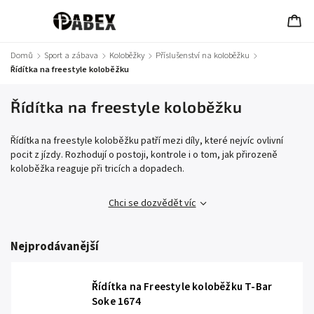
Domů
/
Sport a zábava
/
Koloběžky
/
Příslušenství na koloběžku
/
Řídítka na freestyle koloběžku
Řídítka na freestyle koloběžku
Řídítka na freestyle koloběžku patří mezi díly, které nejvíc ovlivní
pocit z jízdy. Rozhodují o postoji, kontrole i o tom, jak přirozeně
koloběžka reaguje při tricích a dopadech.
Chci se dozvědět víc
Nejprodávanější
Řídítka na Freestyle koloběžku T-Bar
Soke 1674