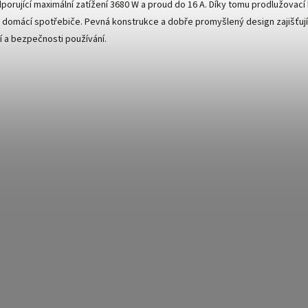
orující maximální zatížení 3680 W a proud do 16 A. Díky tomu prodlužovací k
 domácí spotřebiče. Pevná konstrukce a dobře promyšlený design zajišťují n
lí a bezpečnosti používání.