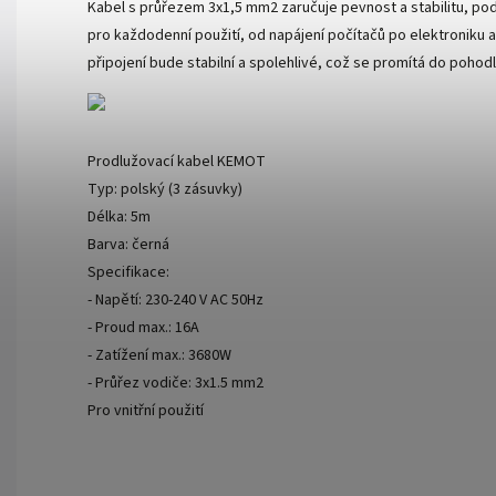
Kabel s průřezem 3x1,5 mm2 zaručuje pevnost a stabilitu, podp
pro každodenní použití, od napájení počítačů po elektroniku a
připojení bude stabilní a spolehlivé, což se promítá do pohod
Prodlužovací kabel KEMOT
Typ: polský (3 zásuvky)
Délka: 5m
Barva: černá
Specifikace:
- Napětí: 230-240 V AC 50Hz
- Proud max.: 16A
- Zatížení max.: 3680W
- Průřez vodiče: 3x1.5 mm2
Pro vnitřní použití