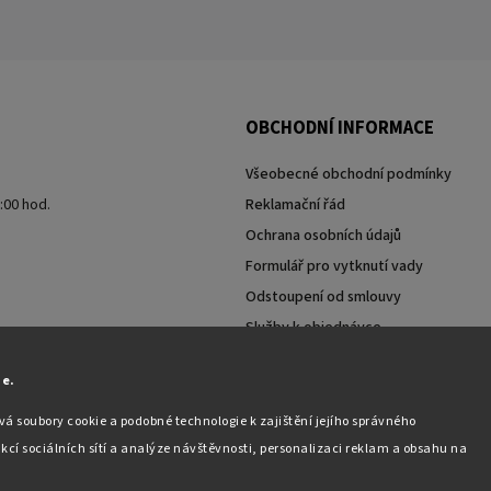
OBCHODNÍ INFORMACE
Všeobecné obchodní podmínky
7:00 hod.
Reklamační řád
Ochrana osobních údajů
Formulář pro vytknutí vady
Odstoupení od smlouvy
Služby k objednávce
Moje objednávka
ie.
á soubory cookie a podobné technologie k zajištění jejího správného
kcí sociálních sítí a analýze návštěvnosti, personalizaci reklam a obsahu na