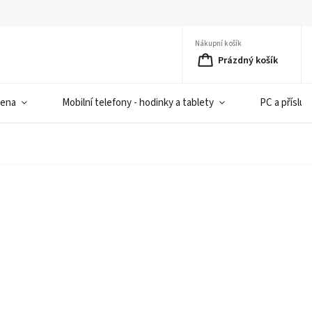
Nákupní košík
Prázdný košík
iena
Mobilní telefony - hodinky a tablety
PC a přísluš