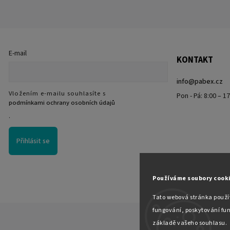
E-mail
KONTAKT
info
@
pabex.cz
Vložením e-mailu souhlasíte s
Pon - Pá: 8:00 – 1
podmínkami ochrany osobních údajů
.
Přihlásit se
Používáme soubory cook
Tato webová stránka použív
fungování, poskytování fun
základě vašeho souhlasu.