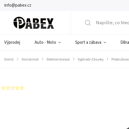
info@pabex.cz
Výprodej
Auto - Moto
Sport a zábava
Dílna
Domů
/
Domácnost
/
Elektroinstalace
/
Vypínače Zásuvky
/
Prodlužovac
Značka:
Rebel