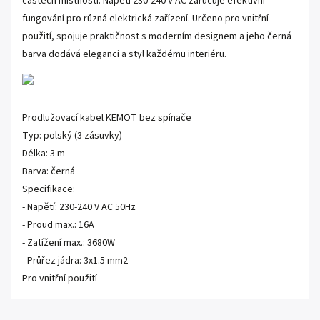
částech místnosti. Napětí 230-240 V AC zaručuje efektivní
fungování pro různá elektrická zařízení. Určeno pro vnitřní
použití, spojuje praktičnost s moderním designem a jeho černá
barva dodává eleganci a styl každému interiéru.
Prodlužovací kabel KEMOT bez spínače
Typ: polský (3 zásuvky)
Délka: 3 m
Barva: černá
Specifikace:
- Napětí: 230-240 V AC 50Hz
- Proud max.: 16A
- Zatížení max.: 3680W
- Průřez jádra: 3x1.5 mm2
Pro vnitřní použití