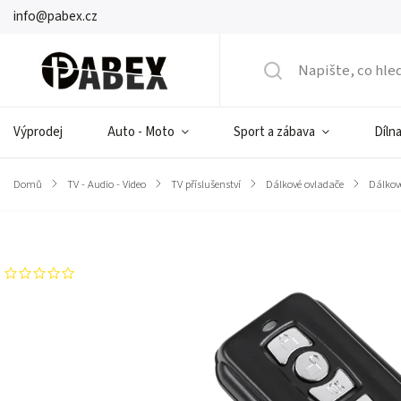
info@pabex.cz
Výprodej
Auto - Moto
Sport a zábava
Dílna
Domů
/
TV - Audio - Video
/
TV příslušenství
/
Dálkové ovladače
/
Dálkov
Značka:
CABLETECH