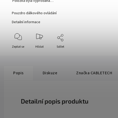
Položka byla vyprodána…
Pouzdro dálkového ovládání
Detailní informace
Zeptat se
Hlídat
Sdílet
Popis
Diskuze
Značka
CABLETECH
Detailní popis produktu