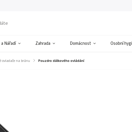
 a Nářadí
Zahrada
Domácnost
Osobní hyg
é ovladače na bránu
/
Pouzdro dálkového ovládání