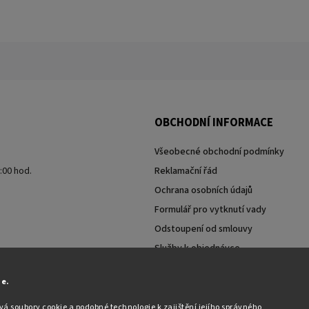
OBCHODNÍ INFORMACE
Všeobecné obchodní podmínky
7:00 hod.
Reklamační řád
Ochrana osobních údajů
Formulář pro vytknutí vady
Odstoupení od smlouvy
Služby k objednávce
Moje objednávka
ie.
á soubory cookie a podobné technologie k zajištění jejího správného