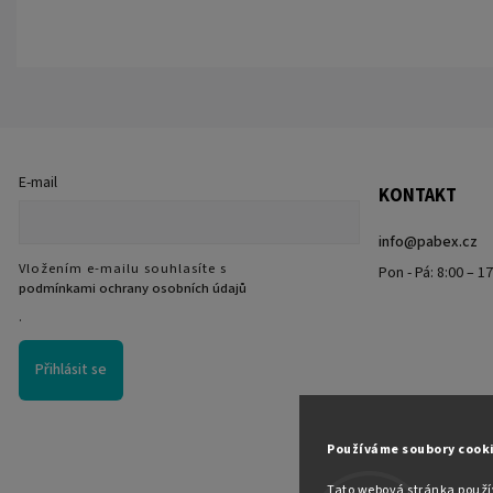
E-mail
KONTAKT
info
@
pabex.cz
Vložením e-mailu souhlasíte s
Pon - Pá: 8:00 – 1
podmínkami ochrany osobních údajů
.
Přihlásit se
Používáme soubory cook
Tato webová stránka použív