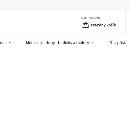
Nákupní košík
Prázdný košík
iena
Mobilní telefony - hodinky a tablety
PC a přísluš