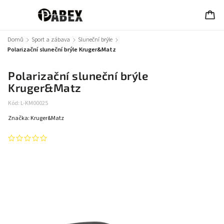
Domů
/
Sport a zábava
/
Sluneční brýle
/
Polarizační sluneční brýle Kruger&Matz
Polarizační sluneční brýle
Kruger&Matz
Kód:
L-KM00025
Značka:
Kruger&Matz