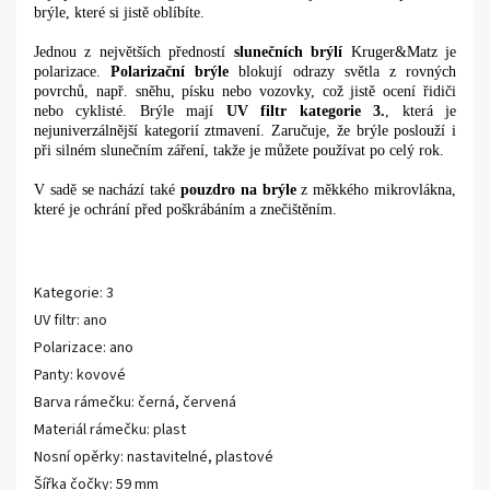
brýle, které si jistě oblíbíte.
Jednou z největších předností
slunečních brýlí
Kruger&Matz je
polarizace.
Polarizační brýle
blokují odrazy světla z rovných
povrchů, např. sněhu, písku nebo vozovky, což jistě ocení řidiči
nebo cyklisté. Brýle mají
UV filtr kategorie 3.
, která je
nejuniverzálnější kategorií ztmavení. Zaručuje, že brýle poslouží i
při silném slunečním záření, takže je můžete používat po celý rok.
V sadě se nachází také
pouzdro na brýle
z měkkého mikrovlákna,
které je ochrání před poškrábáním a znečištěním.
Kategorie: 3
UV filtr: ano
Polarizace: ano
Panty: kovové
Barva rámečku: černá, červená
Materiál rámečku: plast
Nosní opěrky: nastavitelné, plastové
Šířka čočky: 59 mm