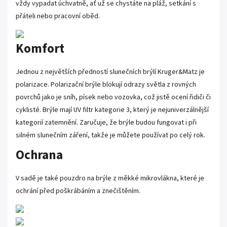
vždy vypadat úchvatně, ať už se chystáte na pláž, setkání s
přáteli nebo pracovní oběd.
Komfort
Jednou z největších předností slunečních brýlí Kruger&Matz je
polarizace. Polarizační brýle blokují odrazy světla z rovných
povrchů jako je sníh, písek nebo vozovka, což jistě ocení řidiči či
cyklisté. Brýle mají UV filtr kategorie 3, který je nejuniverzálnější
kategorií zatemnění. Zaručuje, že brýle budou fungovat i při
silném slunečním záření, takže je můžete používat po celý rok.
Ochrana
V sadě je také pouzdro na brýle z měkké mikrovlákna, které je
ochrání před poškrábáním a znečištěním.