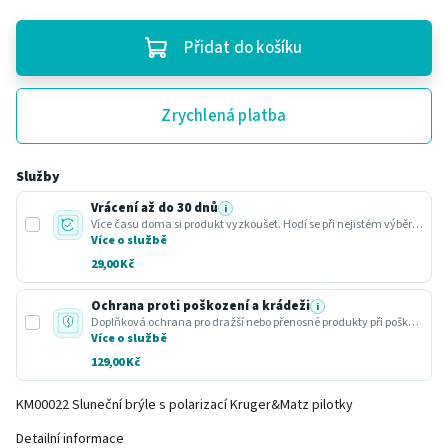
Přidat do košíku
Zrychlená platba
Služby
Vrácení až do 30 dnů
i
Více času doma si produkt vyzkoušet. Hodí se při nejistém výběru nebo dárku.
Více o službě
29,00 Kč
Ochrana proti poškození a krádeži
i
Doplňková ochrana pro dražší nebo přenosné produkty při poškození nebo krádeži.
Více o službě
129,00 Kč
KM00022 Sluneční brýle s polarizací Kruger&Matz pilotky
Detailní informace