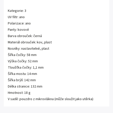
Kategorie: 3
UV filtr: ano
Polarizace: ano
Panty: kovové
Barva obrouček: černá
Materiál obrouček: kov, plast
Nosníky: nastavitelné, plast
Šířka čočky: 58 mm
Výška čočky: 52 mm
Tloušťka čočky: 1,1 mm
Šířka mostu: 14 mm
Šířka brýlí: 142 mm
Délka stranice: 132 mm
Hmotnost: 18 g
V sadě: pouzdro z mikrovlákna (může sloužit jako utěrka)