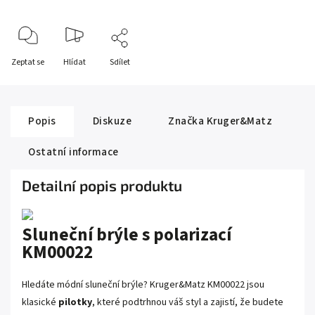
Zeptat se
Hlídat
Sdílet
Popis
Diskuze
Značka
Kruger&Matz
Ostatní informace
Detailní popis produktu
Sluneční brýle s polarizací
KM00022
Hledáte módní sluneční brýle? Kruger&Matz KM00022 jsou
klasické
pilotky
, které podtrhnou váš styl a zajistí, že budete