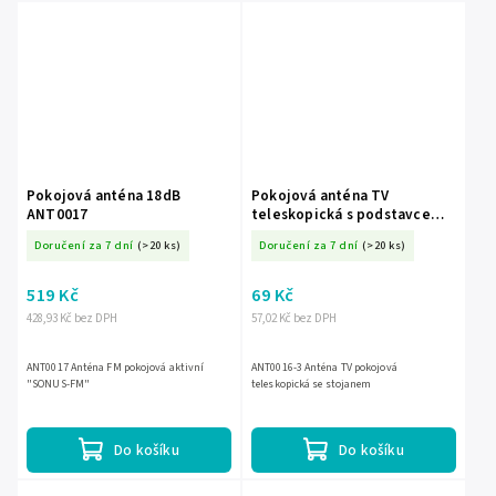
Pokojová anténa 18dB
Pokojová anténa TV
ANT0017
teleskopická s podstavcem
ANT0016-3
Doručení za 7 dní
(>20 ks)
Doručení za 7 dní
(>20 ks)
519 Kč
69 Kč
428,93 Kč bez DPH
57,02 Kč bez DPH
ANT0017 Anténa FM pokojová aktivní
ANT0016-3 Anténa TV pokojová
"SONUS-FM"
teleskopická se stojanem
Do košíku
Do košíku