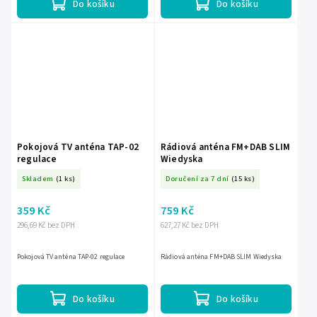
Do košíku
Do košíku
Pokojová TV anténa TAP-02
Rádiová anténa FM+DAB SLIM
regulace
Wiedyska
Skladem
(1 ks)
Doručení za 7 dní
(15 ks)
359 Kč
759 Kč
296,69 Kč bez DPH
627,27 Kč bez DPH
Pokojová TV anténa TAP-02 regulace
Rádiová anténa FM+DAB SLIM Wiedyska
Do košíku
Do košíku