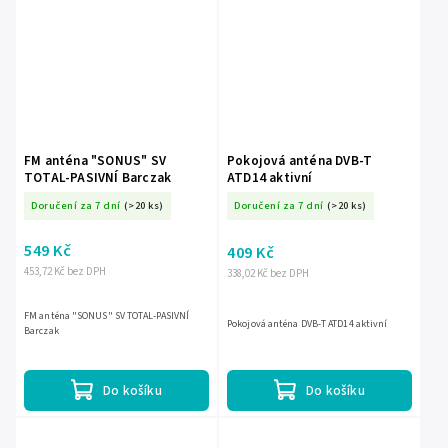
FM anténa "SONUS" SV
Pokojová anténa DVB-T
TOTAL-PASIVNÍ Barczak
ATD14 aktivní
Doručení za 7 dní
(>20 ks)
Doručení za 7 dní
(>20 ks)
549 Kč
409 Kč
453,72 Kč bez DPH
338,02 Kč bez DPH
FM anténa "SONUS" SV TOTAL-PASIVNÍ
Pokojová anténa DVB-T ATD14 aktivní
Barczak
Do košíku
Do košíku