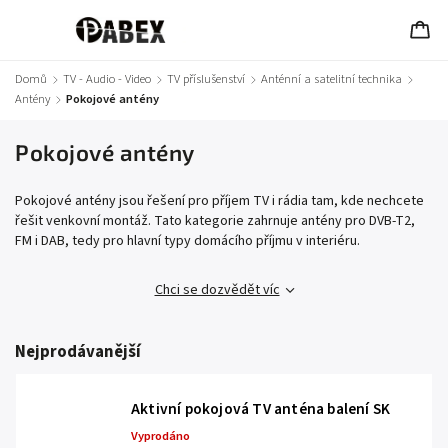
Domů
/
TV - Audio - Video
/
TV příslušenství
/
Anténní a satelitní technika
/
Antény
/
Pokojové antény
Pokojové antény
Pokojové antény jsou řešení pro příjem TV i rádia tam, kde nechcete
řešit venkovní montáž. Tato kategorie zahrnuje antény pro DVB-T2,
FM i DAB, tedy pro hlavní typy domácího příjmu v interiéru.
Chci se dozvědět víc
Nejprodávanější
Aktivní pokojová TV anténa balení SK
Vyprodáno