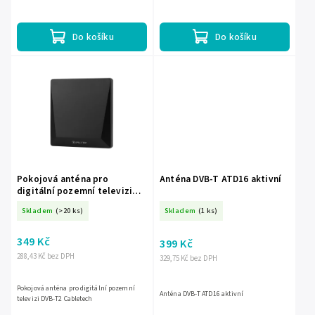
až 80 km Rozsah příjmu: VHF + UHF Ultra
HD 4K 1080p Full...
Do košíku
Do košíku
Pokojová anténa pro
Anténa DVB-T ATD16 aktivní
digitální pozemní televizi
DVB-T2 Cabletech
Skladem
(>20 ks)
Skladem
(1 ks)
349 Kč
399 Kč
288,43 Kč bez DPH
329,75 Kč bez DPH
Pokojová anténa pro digitální pozemní
Anténa DVB-T ATD16 aktivní
televizi DVB-T2 Cabletech