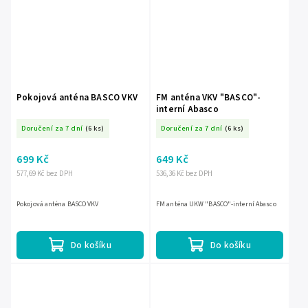
Pokojová anténa BASCO VKV
FM anténa VKV "BASCO"-
interní Abasco
Doručení za 7 dní
(6 ks)
Doručení za 7 dní
(6 ks)
699 Kč
649 Kč
577,69 Kč bez DPH
536,36 Kč bez DPH
Pokojová anténa BASCO VKV
FM anténa UKW "BASCO"-interní Abasco
Do košíku
Do košíku