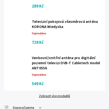
289 Kč
Televizní pokojová všesměrová anténa
KORONA Wiedyska
Vyprodáno
729 Kč
Venkovní/vnitřní anténa pro digitální
pozemní televizi DVB-T Cabletech model
ANT0556
Vyprodáno
549 Kč
Zobrazit více produktů
Doporučujeme