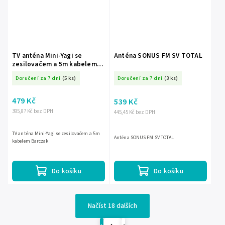
TV anténa Mini-Yagi se
Anténa SONUS FM SV TOTAL
zesilovačem a 5m kabelem
Barczak
Doručení za 7 dní
(5 ks)
Doručení za 7 dní
(3 ks)
479 Kč
539 Kč
395,87 Kč bez DPH
445,45 Kč bez DPH
TV anténa Mini-Yagi se zesilovačem a 5m
Anténa SONUS FM SV TOTAL
kabelem Barczak
Do košíku
Do košíku
Načíst 18 dalších