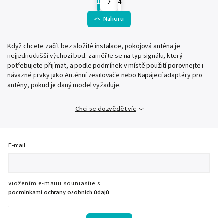
1
4
Nahoru
Když chcete začít bez složité instalace, pokojová anténa je
nejjednodušší výchozí bod. Zaměřte se na typ signálu, který
potřebujete přijímat, a podle podmínek v místě použití porovnejte i
návazné prvky jako Anténní zesilovače nebo Napájecí adaptéry pro
antény, pokud je daný model vyžaduje.
Chci se dozvědět víc
E-mail
Vložením e-mailu souhlasíte s
podmínkami ochrany osobních údajů
.