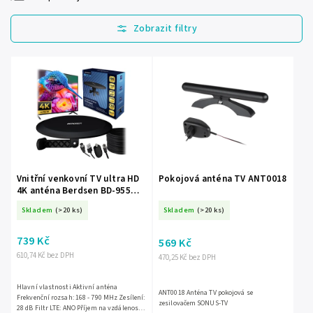
Nejlevnější
Nejdražší
Nejprodávanější
Abecedně
Vnitřní venkovní TV ultra HD
Pokojová anténa TV ANT0018
4K anténa Berdsen BD-955
černá
Skladem
(>20 ks)
Skladem
(>20 ks)
739 Kč
569 Kč
610,74 Kč bez DPH
470,25 Kč bez DPH
Hlavní vlastnosti Aktivní anténa
ANT0018 Anténa TV pokojová se
Frekvenční rozsah: 168 - 790 MHz Zesílení:
zesilovačem SONUS-TV
28 dB Filtr LTE: ANO Příjem na vzdálenost