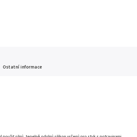
Ostatní informace
 použit silný, tepelně odolný silikon určený pro styk s potravinami.