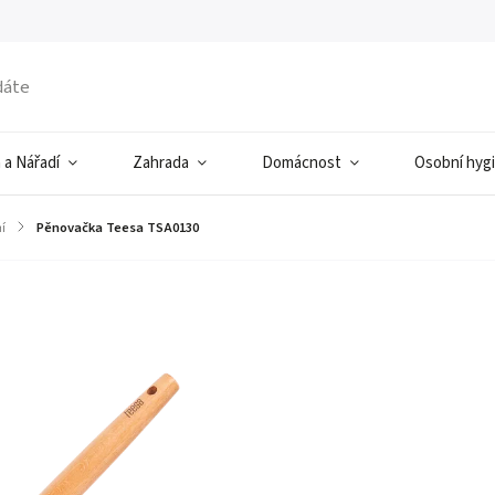
 a Nářadí
Zahrada
Domácnost
Osobní hyg
í
/
Pěnovačka Teesa TSA0130