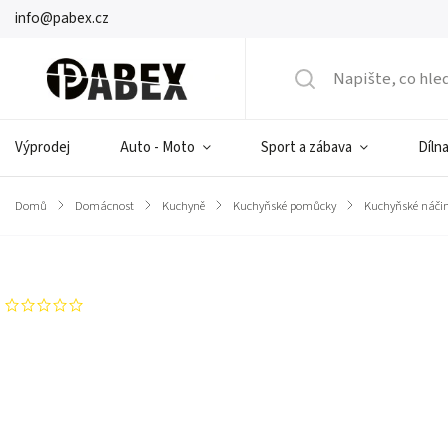
info@pabex.cz
Výprodej
Auto - Moto
Sport a zábava
Dílna
Domů
/
Domácnost
/
Kuchyně
/
Kuchyňské pomůcky
/
Kuchyňské náčin
Značka:
Teesa