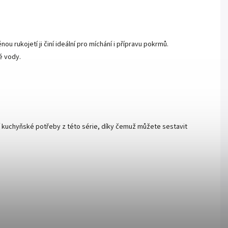
u rukojetí ji činí ideální pro míchání i přípravu pokrmů.
é vody.
lší kuchyňské potřeby z této série, díky čemuž můžete sestavit