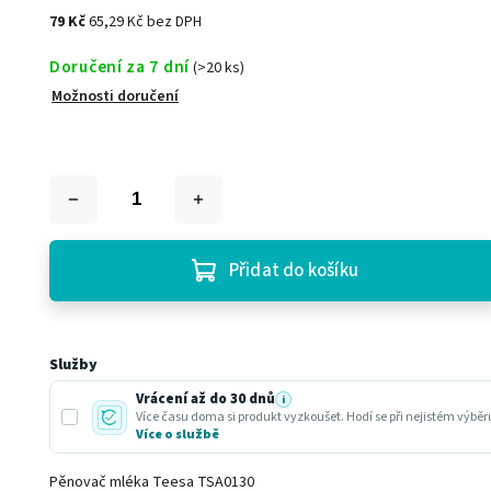
79 Kč
65,29 Kč bez DPH
Doručení za 7 dní
(>20 ks)
Možnosti doručení
Přidat do košíku
Služby
Vrácení až do 30 dnů
i
Více času doma si produkt vyzkoušet. Hodí se při nejistém výbě
Více o službě
Pěnovač mléka Teesa TSA0130