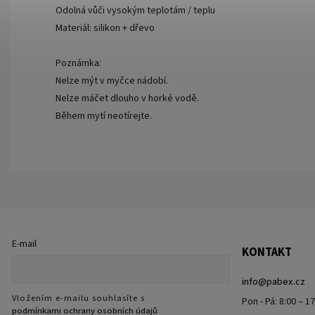
Odolná vůči vysokým teplotám / teplu
Materiál: silikon + dřevo
Poznámka:
Nelze mýt v myčce nádobí.
Nelze máčet dlouho v horké vodě.
Během mytí neotírejte.
E-mail
KONTAKT
info
@
pabex.cz
Vložením e-mailu souhlasíte s
Pon - Pá: 8:00 – 1
podmínkami ochrany osobních údajů