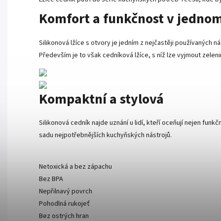
Komfort a funkčnost v jedno
Silikonová lžíce s otvory je jedním z nejčastěji používaných ná
Především je to však cedníková lžíce, s níž lze vyjmout zelen
Kompaktní a stylová
Silikonová cedník najde uznání u lidí, kteří oceňují nejen fu
sadu nejpotřebnějších kuchyňských nástrojů.
Netoxická a bez zápachu
Bez BPA
Nepřilnavý povrch
Pohodlná rukojeť
Bez ostrých hran