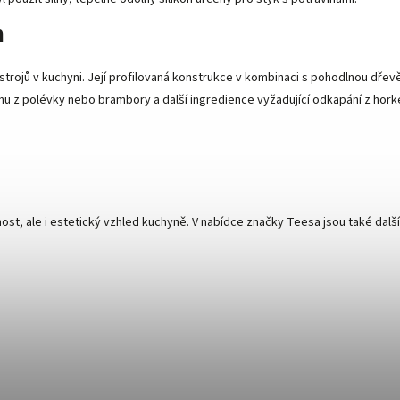
m
strojů v kuchyni. Její profilovaná konstrukce v kombinaci s pohodlnou dřevěno
inu z polévky nebo brambory a další ingredience vyžadující odkapání z hork
nkčnost, ale i estetický vzhled kuchyně. V nabídce značky Teesa jsou také da