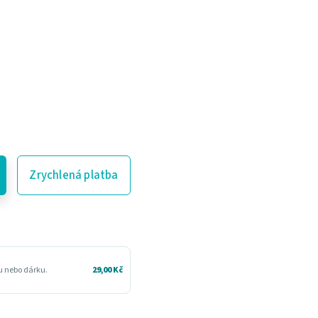
Zrychlená platba
ru nebo dárku.
29,00 Kč