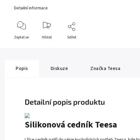
Detailní informace
Zeptat se
Hlídat
Sdílet
Popis
Diskuze
Značka
Teesa
Detailní popis produktu
Silikonová cedník Teesa
Lžíce cedník patří do série kuchyňských potřeb Teesa, kde byl