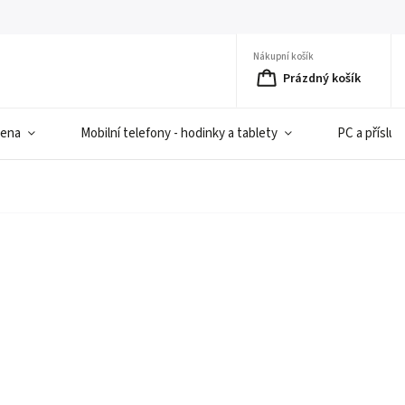
Nákupní košík
Prázdný košík
iena
Mobilní telefony - hodinky a tablety
PC a přísluš