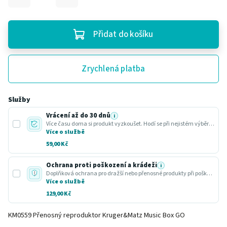
Přidat do košíku
Zrychlená platba
Služby
Vrácení až do 30 dnů
i
Více času doma si produkt vyzkoušet. Hodí se při nejistém výběru nebo dárku.
Více o službě
59,00 Kč
Ochrana proti poškození a krádeži
i
Doplňková ochrana pro dražší nebo přenosné produkty při poškození nebo krádeži.
Více o službě
129,00 Kč
KM0559 Přenosný reproduktor Kruger&Matz Music Box GO