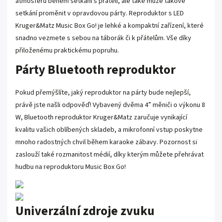
atmosféru během setkání s přáteli, ale také může takové
setkání proměnit v opravdovou párty. Reproduktor s LED
Kruger&Matz Music Box Go! je lehké a kompaktní zařízení, které
snadno vezmete s sebou na táborák či k přátelům. Vše díky
přiloženému praktickému popruhu.
Párty Bluetooth reproduktor
Pokud přemýšlíte, jaký reproduktor na párty bude nejlepší,
právě jste našli odpověď! Vybavený dvěma 4” měniči o výkonu 8
W, Bluetooth reproduktor Kruger&Matz zaručuje vynikající
kvalitu vašich oblíbených skladeb, a mikrofonní vstup poskytne
mnoho radostných chvil během karaoke zábavy. Pozornost si
zaslouží také rozmanitost médií, díky kterým můžete přehrávat
hudbu na reproduktoru Music Box Go!
Univerzální zdroje zvuku