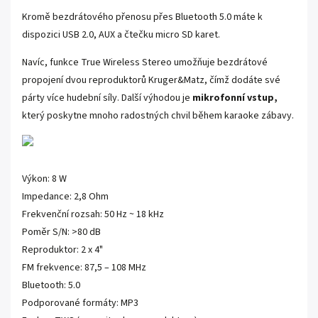
Kromě bezdrátového přenosu přes Bluetooth 5.0 máte k
dispozici USB 2.0, AUX a čtečku micro SD karet.
Navíc, funkce True Wireless Stereo umožňuje bezdrátové
propojení dvou reproduktorů Kruger&Matz, čímž dodáte své
párty více hudební síly. Další výhodou je
mikrofonní vstup,
který poskytne mnoho radostných chvil během karaoke zábavy.
Výkon: 8 W
Impedance: 2,8 Ohm
Frekvenční rozsah: 50 Hz ~ 18 kHz
Poměr S/N: >80 dB
Reproduktor: 2 x 4"
FM frekvence: 87,5 – 108 MHz
Bluetooth: 5.0
Podporované formáty: MP3