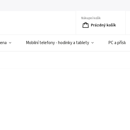
Nákupní košík
Prázdný košík
iena
Mobilní telefony - hodinky a tablety
PC a přísluš