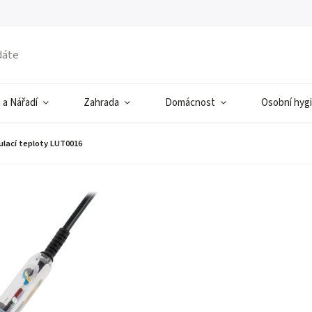
 a Nářadí
Zahrada
Domácnost
Osobní hyg
ulací teploty LUT0016