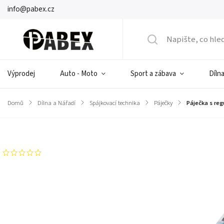
info@pabex.cz
Výprodej
Auto - Moto
Sport a zábava
Dílna
Domů
/
Dílna a Nářadí
/
Spájkovací technika
/
Páječky
/
Páječka s reg
Značka:
KEMOT