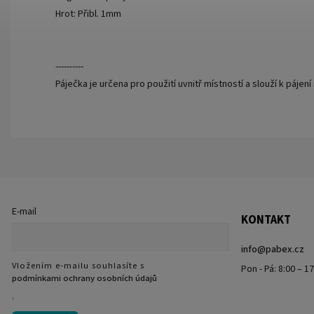
Hrot: Přibl. 1mm
----------
Páječka je určena pro použití uvnitř místností a slouží k páje
E-mail
KONTAKT
info
@
pabex.cz
Vložením e-mailu souhlasíte s
Pon - Pá: 8:00 – 1
podmínkami ochrany osobních údajů
.