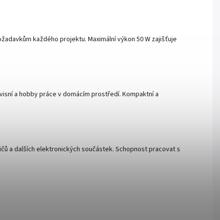
ožadavkům každého projektu. Maximální výkon 50 W zajišťuje
servisní a hobby práce v domácím prostředí. Kompaktní a
ičů a dalších elektronických součástek. Schopnost pracovat s