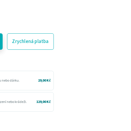
Zrychlená platba
ru nebo dárku.
29,00 Kč
zení nebo krádeži.
129,00 Kč