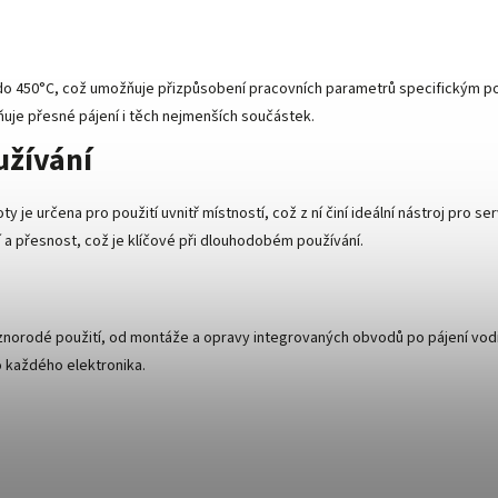
 do 450°C, což umožňuje přizpůsobení pracovních parametrů specifickým p
ňuje přesné pájení i těch nejmenších součástek.
užívání
ty je určena pro použití uvnitř místností, což z ní činí ideální nástroj pro 
 a přesnost, což je klíčové při dlouhodobém používání.
ůznorodé použití, od montáže a opravy integrovaných obvodů po pájení vod
ro každého elektronika.