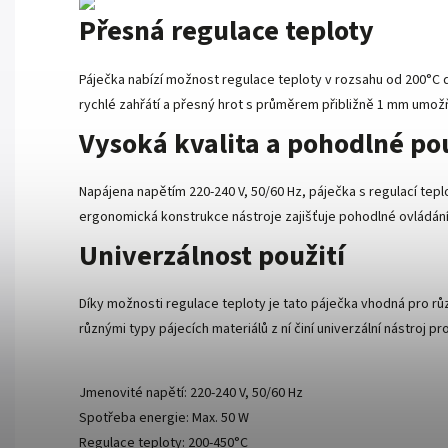
Přesná regulace teploty
Páječka nabízí možnost regulace teploty v rozsahu od 200°C
rychlé zahřátí a přesný hrot s průměrem přibližně 1 mm umož
Vysoká kvalita a pohodlné po
Napájena napětím 220-240 V, 50/60 Hz, páječka s regulací teplo
ergonomická konstrukce nástroje zajišťuje pohodlné ovládání
Univerzálnost použití
Díky možnosti regulace teploty je tato páječka vhodná pro r
různými typy pájecích materiálů z ní činí univerzální nástroj p
Jmenovité napětí: 220-240 V, 50/60 Hz
Spotřeba energie: Max. 50 W
Regulace teploty: 200-450°C