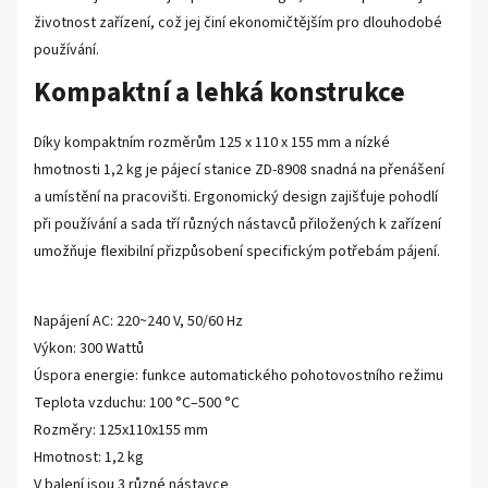
životnost zařízení, což jej činí ekonomičtějším pro dlouhodobé
používání.
Kompaktní a lehká konstrukce
Díky kompaktním rozměrům 125 x 110 x 155 mm a nízké
hmotnosti 1,2 kg je pájecí stanice ZD-8908 snadná na přenášení
a umístění na pracovišti. Ergonomický design zajišťuje pohodlí
při používání a sada tří různých nástavců přiložených k zařízení
umožňuje flexibilní přizpůsobení specifickým potřebám pájení.
Napájení AC: 220~240 V, 50/60 Hz
Výkon: 300 Wattů
Úspora energie: funkce automatického pohotovostního režimu
Teplota vzduchu: 100 °C–500 °C
Rozměry: 125x110x155 mm
Hmotnost: 1,2 kg
V balení jsou 3 různé nástavce