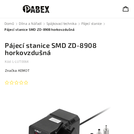
Domů
/
Dílna a Nářadí
/
Spájkovací technika
/
Pájecí stanice
/
Pájecí stanice SMD ZD-8908 horkovzdušná
Pájecí stanice SMD ZD-8908
horkovzdušná
Kód:
L-LUT0064
Značka:
KEMOT