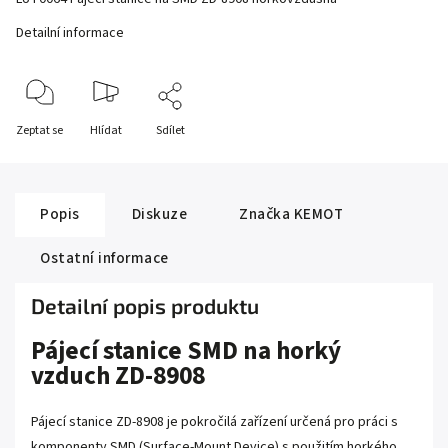
Detailní informace
Zeptat se
Hlídat
Sdílet
Popis
Diskuze
Značka
KEMOT
Ostatní informace
Detailní popis produktu
Pájecí stanice SMD na horký
vzduch ZD-8908
Pájecí stanice ZD-8908 je pokročilá zařízení určená pro práci s
komponenty SMD (Surface-Mount Device) s použitím horkého