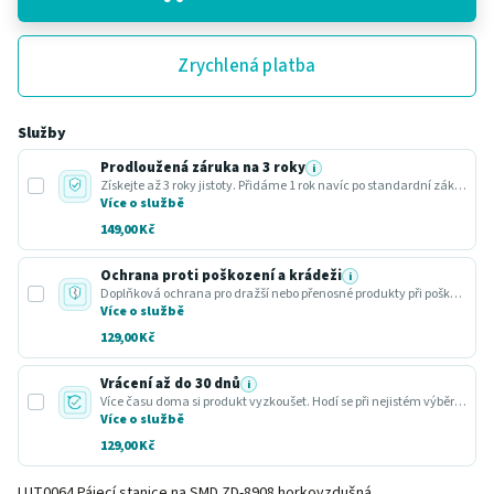
Zrychlená platba
Služby
Prodloužená záruka na 3 roky
i
Získejte až 3 roky jistoty. Přidáme 1 rok navíc po standardní zákonné lhůtě.
Více o službě
149,00 Kč
Ochrana proti poškození a krádeži
i
Doplňková ochrana pro dražší nebo přenosné produkty při poškození nebo krádeži.
Více o službě
129,00 Kč
Vrácení až do 30 dnů
i
Více času doma si produkt vyzkoušet. Hodí se při nejistém výběru nebo dárku.
Více o službě
129,00 Kč
LUT0064 Pájecí stanice na SMD ZD-8908 horkovzdušná