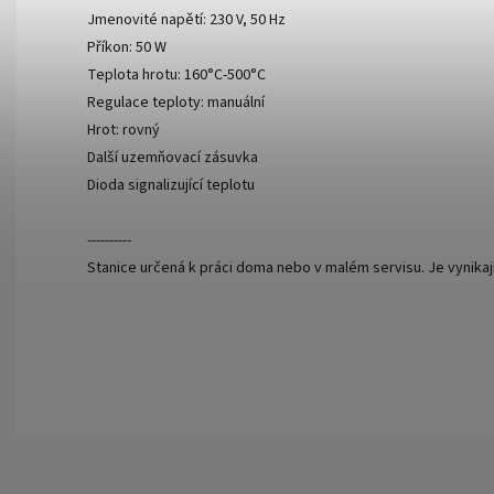
Jmenovité napětí: 230 V, 50 Hz
Příkon: 50 W
Teplota hrotu: 160°C-500°C
Regulace teploty: manuální
Hrot: rovný
Další uzemňovací zásuvka
Dioda signalizující teplotu
----------
Stanice určená k práci doma nebo v malém servisu. Je vynikají