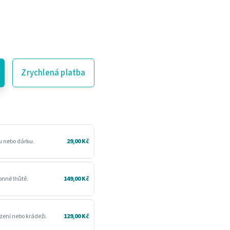
Zrychlená platba
ru nebo dárku.
29,00 Kč
konné lhůtě.
149,00 Kč
zení nebo krádeži.
129,00 Kč