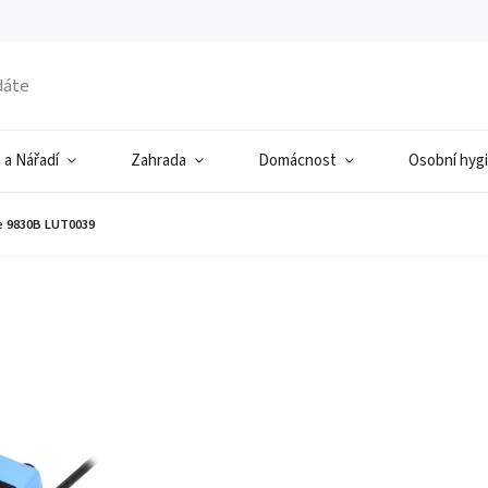
 a Nářadí
Zahrada
Domácnost
Osobní hyg
ce 9830B LUT0039