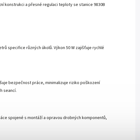
tní konstrukci a přesné regulaci teploty se stanice 9830B
rů specifice různých úkolů. Výkon 50 W zajišťuje rychlé
uje bezpečnost práce, minimalizuje riziko poškození
h seancí.
né práce spojené s montáží a opravou drobných komponentů,