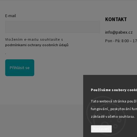
E-mail
KONTAKT
info
@
pabex.cz
Vložením e-mailu souhlasíte s
Pon - Pá: 8:00 – 1
podmínkami ochrany osobních údajů
.
Přihlásit se
Používáme soubory cook
Tato webová stránka použív
fungování, poskytování fun
základě vašeho souhlasu.
Nastavení