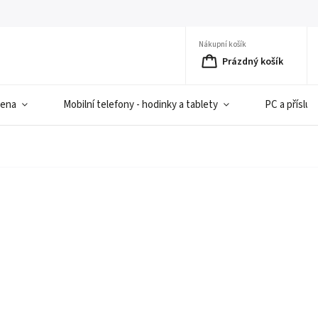
Nákupní košík
Prázdný košík
iena
Mobilní telefony - hodinky a tablety
PC a přísluš