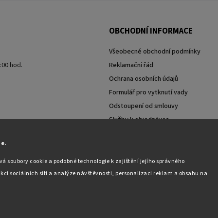
OBCHODNÍ INFORMACE
Všeobecné obchodní podmínky
7:00 hod.
Reklamační řád
Ochrana osobních údajů
Formulář pro vytknutí vady
Odstoupení od smlouvy
Služby k objednávce
Moje objednávka
ie.
á soubory cookie a podobné technologie k zajištění jejího správného
kcí sociálních sítí a analýze návštěvnosti, personalizaci reklam a obsahu na
Copyright 2026
Pabex.cz
. Všechna práva vyhrazena.
Upravit nastavení cookies
Vytvořil
Shoptet
| Design
Shoptak.cz