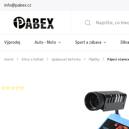
info@pabex.cz
Výprodej
Auto - Moto
Sport a zábava
Dílna
Domů
/
Dílna a Nářadí
/
Spájkovací technika
/
Páječky
/
Pájecí stani
Značka:
KEMOT