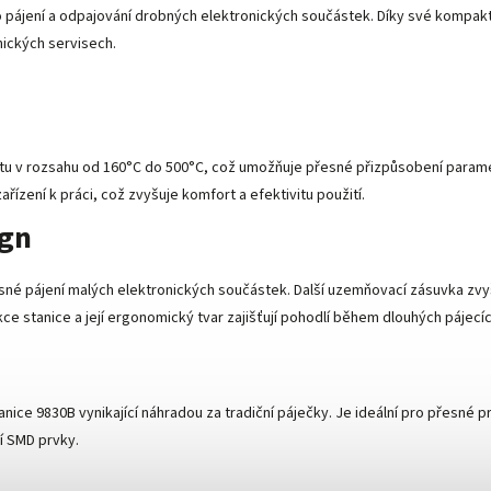
 pro pájení a odpajování drobných elektronických součástek. Díky své kompak
nických servisech.
tu v rozsahu od 160°C do 500°C, což umožňuje přesné přizpůsobení paramet
zařízení k práci, což zvyšuje komfort a efektivitu použití.
ign
né pájení malých elektronických součástek. Další uzemňovací zásuvka zvyš
ce stanice a její ergonomický tvar zajišťují pohodlí během dlouhých pájecíc
stanice 9830B vynikající náhradou za tradiční páječky. Je ideální pro přes
í SMD prvky.