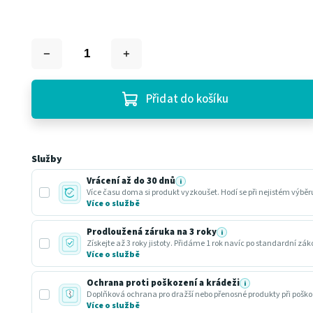
Přidat do košíku
Služby
Vrácení až do 30 dnů
i
Více času doma si produkt vyzkoušet. Hodí se při nejistém výbě
Více o službě
Prodloužená záruka na 3 roky
i
Získejte až 3 roky jistoty. Přidáme 1 rok navíc po standardní zá
Více o službě
Ochrana proti poškození a krádeži
i
Doplňková ochrana pro dražší nebo přenosné produkty při poško
Více o službě