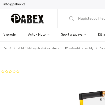
info@pabex.cz
Výprodej
Auto - Moto
Sport a zábava
Dílna
Domů
/
Mobilní telefony - hodinky a tablety
/
Příslušenství pro mobily
/
Bate
Značka:
Kruger&Matz