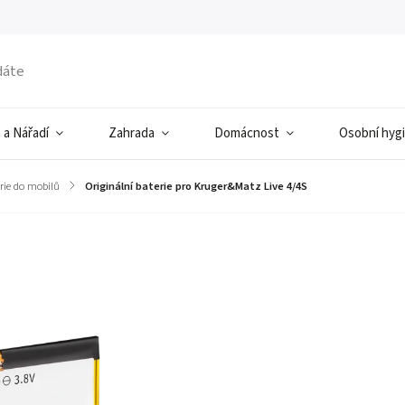
 a Nářadí
Zahrada
Domácnost
Osobní hyg
rie do mobilů
/
Originální baterie pro Kruger&Matz Live 4/4S