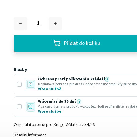
Přidat do košíku
Služby
Ochrana proti poškození a krádeži
i
Doplňková ochrana pro dražší nebo přenosné produkty při poško
Více o službě
Vrácení až do 30 dnů
i
Více času doma si produkt vyzkoušet. Hodí se při nejistém výbě
Více o službě
Originální baterie pro Kruger&Matz Live 4/4S
Detailní informace