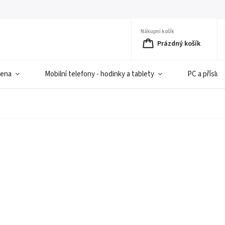
Nákupní košík
Prázdný košík
iena
Mobilní telefony - hodinky a tablety
PC a přísluš