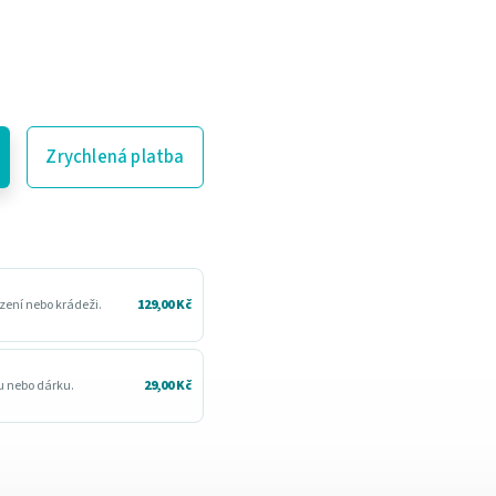
Zrychlená platba
zení nebo krádeži.
129,00 Kč
ru nebo dárku.
29,00 Kč