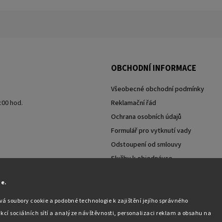
OBCHODNÍ INFORMACE
Všeobecné obchodní podmínky
7:00 hod.
Reklamační řád
Ochrana osobních údajů
Formulář pro vytknutí vady
Odstoupení od smlouvy
Služby k objednávce
Moje objednávka
ie.
á soubory cookie a podobné technologie k zajištění jejího správného
kcí sociálních sítí a analýze návštěvnosti, personalizaci reklam a obsahu na