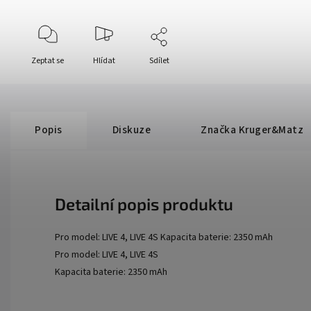
Zeptat se
Hlídat
Sdílet
Popis
Diskuze
Značka
Kruger&Matz
Detailní popis produktu
Pro model: LIVE 4, LIVE 4S Kapacita baterie: 2350 mAh
Pro model: LIVE 4, LIVE 4S
Kapacita baterie: 2350 mAh