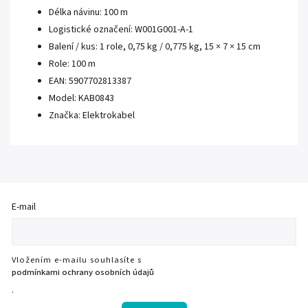
Délka návinu: 100 m
Logistické označení: W001G001-A-1
Balení / kus: 1 role, 0,75 kg / 0,775 kg, 15 × 7 × 15 cm
Role: 100 m
EAN: 5907702813387
Model: KAB0843
Značka: Elektrokabel
E-mail
Vložením e-mailu souhlasíte s
podmínkami ochrany osobních údajů
.