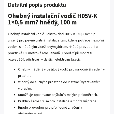
Detailní popis produktu
Ohebný instalační vodič H05V-K
1×0,5 mm? hnědý, 100 m
Ohebný instalační vodič Elektrokabel H05V-K 1×0,5 mm? je
určený pro pevné vnitřní instalace tam, kde je potřeba flexibilní
vedení s měděným vícežilovým jádrem. Hnědé provedení a
praktická 100metrová role usnadňují použití při montáži
rozvaděčů, přístrojů i v dalších elektroinstalacích.
Ohebný měděný vícežilový vodič pro náročnější vedení v
prostoru.
Vhodný do suchých prostor a do instalací vystavených
vibracím.
Umožňuje opakované ohýbání v malých poloměrech.
Praktická role 100 m pro instalace a montážní práce.
Hnědé provedení pro přehledné značení v
elektroinstalaci.