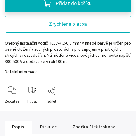
Přidat do košíku
Zrychlená platba
Ohebný instalační vodič H05V-K 1x0,5 mm? v hnědé barvě je určen pro
pevné uložení v suchých prostorách a pro zapojení v přístrojích,
strojích a rozvaděčích. Má měděné vícežilové jádro, jmenovité napětí
300/500 V a dodává se v roli 100 m.
Detailní informace
Zeptat se
Hlídat
Sdílet
Popis
Diskuze
Značka
Elektrokabel