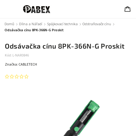
Domů
/
Dílna a Nářadí
/
Spájkovací technika
/
Odstraňovače cínu
/
Odsávačka cínu 8PK-366N-G Proskit
Odsávačka cínu 8PK-366N-G Proskit
Kód:
L-NAR0846
Značka:
CABLETECH