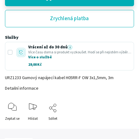
Zrychlená platba
Služby
Vrácení až do 30 dnů
i
Více času doma si produkt vyzkoušet. Hodí se při nejistém výběru nebo dárku.
Více o službě
29,00 Kč
URZ1233 Gumový napájecí kabel H05RR-F OW 3x1,5mm, 3m
Detailní informace
Zeptat se
Hlídat
Sdílet