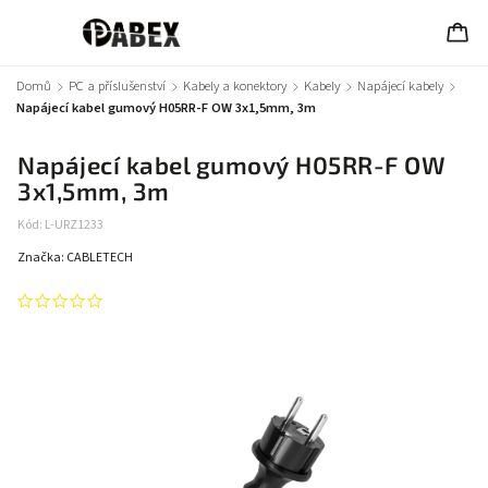
Domů
/
PC a příslušenství
/
Kabely a konektory
/
Kabely
/
Napájecí kabely
/
Napájecí kabel gumový H05RR-F OW 3x1,5mm, 3m
Napájecí kabel gumový H05RR-F OW
3x1,5mm, 3m
Kód:
L-URZ1233
Značka:
CABLETECH