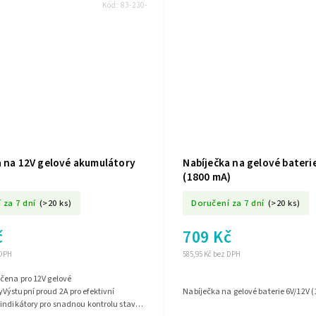
Kód:
83-230-
a na 12V gelové akumulátory
Nabíječka na gelové bateri
(1800 mA)
 za 7 dní
(>20 ks)
Doručení za 7 dní
(>20 ks)
č
709 Kč
 DPH
585,95 Kč bez DPH
čena pro 12V gelové
ýstupní proud 2A pro efektivní
Nabíječka na gelové baterie 6V/12V 
indikátory pro snadnou kontrolu stavu