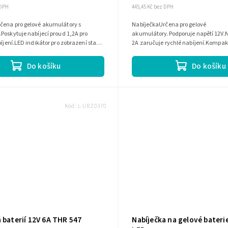
 DPH
445,45 Kč bez DPH
čena pro gelové akumulátory s
NabíječkaUrčena pro gelové
Poskytuje nabíjecí proud 1,2A pro
akumulátory.Podporuje napětí 12V.N
bíjení.LED indikátor pro zobrazení stavu
2A zaručuje rychlé nabíjení.Kompak
paktní design pro...
design vhodný na cesty.
Do košíku
Do košíku
Kód:
L-URZ0370
 baterií 12V 6A THR 547
Nabíječka na gelové bateri