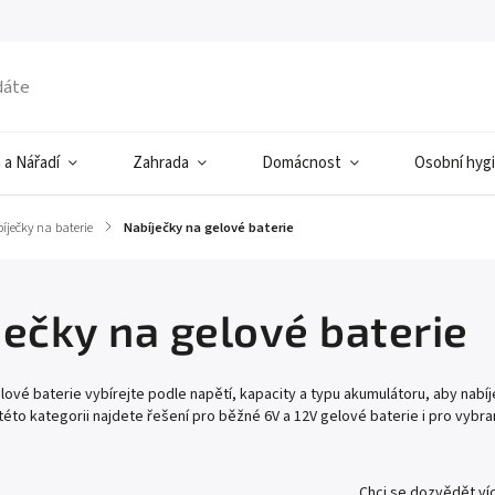
 a Nářadí
Zahrada
Domácnost
Osobní hyg
íječky na baterie
/
Nabíječky na gelové baterie
ječky na gelové baterie
lové baterie vybírejte podle napětí, kapacity a typu akumulátoru, aby nabí
éto kategorii najdete řešení pro běžné 6V a 12V gelové baterie i pro vybr
Chci se dozvědět ví