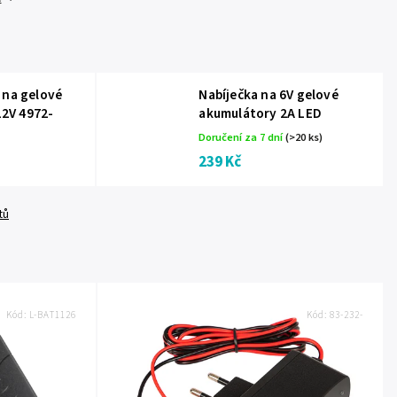
 na gelové
Nabíječka na 6V gelové
 12V 4972-
akumulátory 2A LED
Doručení za 7 dní
(>20 ks)
239 Kč
tů
Kód:
L-BAT1126
Kód:
83-232-