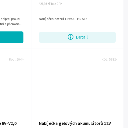
428,93 Kč bez DPH
abíjecí proud
Nabíječka baterií 12V/4A THR 512
tní a přenosný
Detail
Kód:
5044-
Kód:
5982-
e 6V-V2,0
Nabíječka gelových akumulátorů 12V