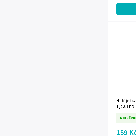
nabitíKompa
a...
Nabíječk
1,2A LED
Doručení
159 K