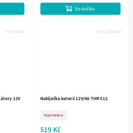
pro monitorování stavu...
Do košíku
Kód:
75-468-
Kód:
L-URZ0369
látory 12V
Nabíječka baterií 12V/4A THR 512
Vyprodáno
519 Kč