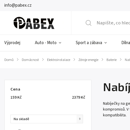
info@pabex.cz
Výprodej
Auto - Moto
Sport a zábava
Dílna
Domů
/
Domácnost
/
Elektroinstalace
/
Zdroje energie
/
Baterie
/
Nab
Nabí
Cena
159
Kč
2379
Kč
Nabíječky na ge
kompromisů. V t
kompatibilita.
Na skladě
9