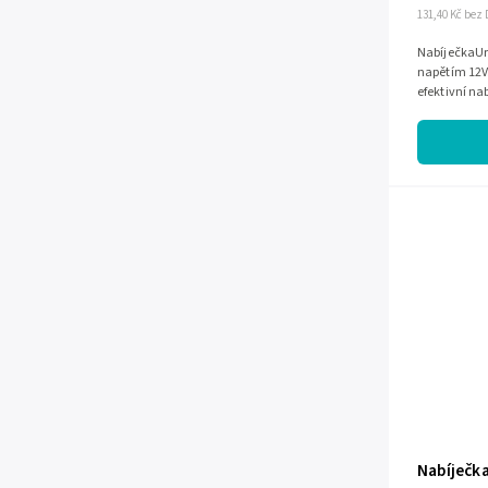
131,40 Kč bez
NabíječkaUr
napětím 12V.
efektivní na
nabíjení.Kom
Nabíječka