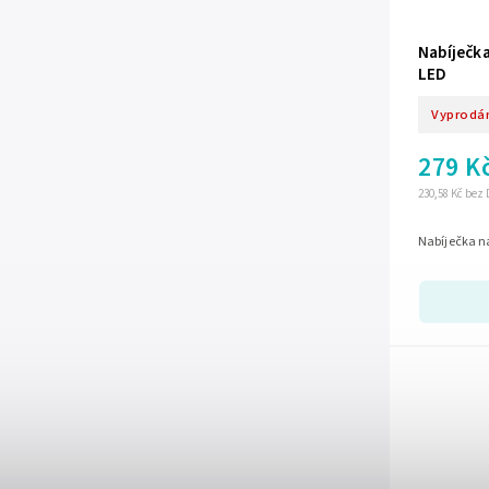
Nabíječka
LED
Vyprodá
279 K
230,58 Kč bez
Nabíječka na