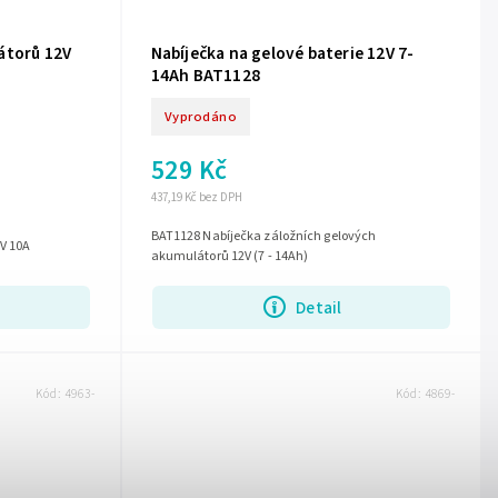
átorů 12V
Nabíječka na gelové baterie 12V 7-
14Ah BAT1128
Vyprodáno
529 Kč
437,19 Kč bez DPH
BAT1128 Nabíječka záložních gelových
V 10A
akumulátorů 12V (7 - 14Ah)
Detail
Kód:
4963-
Kód:
4869-