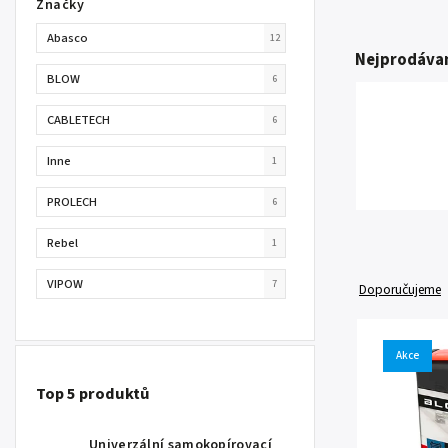
Značky
Abasco
12
Nejprodávan
BLOW
6
CABLETECH
6
Inne
1
PROLECH
6
Rebel
1
VIPOW
7
Doporučujeme
Akce
Top 5 produktů
Univerzální samokopírovací