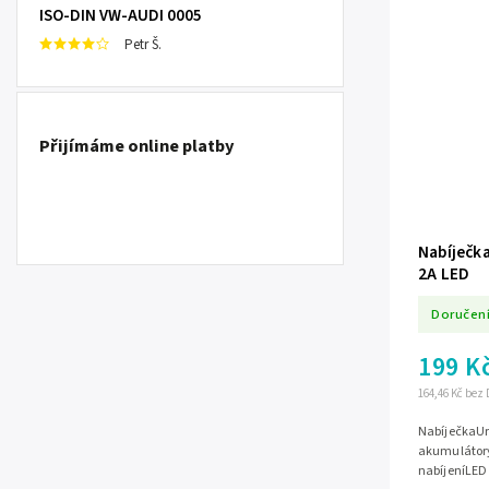
ISO-DIN VW-AUDI 0005
Petr Š.
Přijímáme online platby
Nabíječk
2A LED
Doručení
199 K
164,46 Kč bez
NabíječkaUr
akumulátoryV
nabíjeníLED 