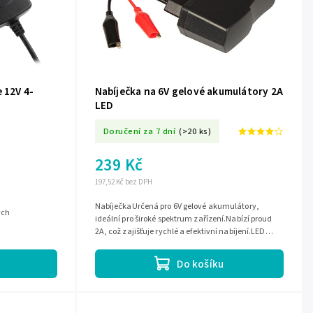
 12V 4-
Nabíječka na 6V gelové akumulátory 2A
LED
Doručení za 7 dní
(>20 ks)
239 Kč
197,52 Kč bez DPH
NabíječkaUrčená pro 6V gelové akumulátory,
ých
ideální pro široké spektrum zařízení.Nabízí proud
2A, což zajišťuje rychlé a efektivní nabíjení.LED
indikátor pro snadné sledování...
Do košíku