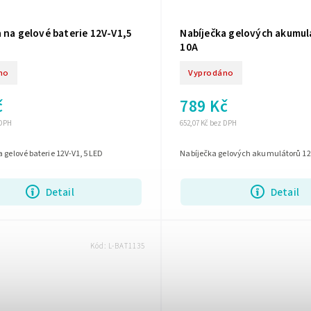
 na gelové baterie 12V-V1,5
Nabíječka gelových akumul
10A
no
Vyprodáno
č
789 Kč
 DPH
652,07 Kč bez DPH
 gelové baterie 12V-V1,5 LED
Nabíječka gelových akumulátorů 12
Detail
Detail
Kód:
L-BAT1135