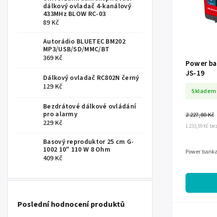
dálkový ovladač 4-kanálový
433MHz BLOW RC-03
89 Kč
Autorádio BLUETEC BM202
MP3/USB/SD/MMC/BT
369 Kč
Power ba
JS-19
Dálkový ovladač RC802N černý
129 Kč
Skladem
Bezdrátové dálkové ovládání
pro alarmy
2 227,80 Kč
229 Kč
1 233,59 Kč b
Basový reproduktor 25 cm G-
1002 10" 110 W 8 Ohm
Power banka
409 Kč
Poslední hodnocení produktů