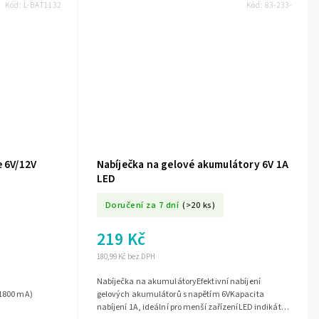
Kód:
L-BAT1132
Kód:
83-233-
e 6V/12V
Nabíječka na gelové akumulátory 6V 1A
LED
Doručení za 7 dní
(>20 ks)
219 Kč
180,99 Kč bez DPH
Nabíječka na akumulátoryEfektivní nabíjení
(1800 mA)
gelových akumulátorů s napětím 6VKapacita
nabíjení 1A, ideální pro menší zařízeníLED indikátor