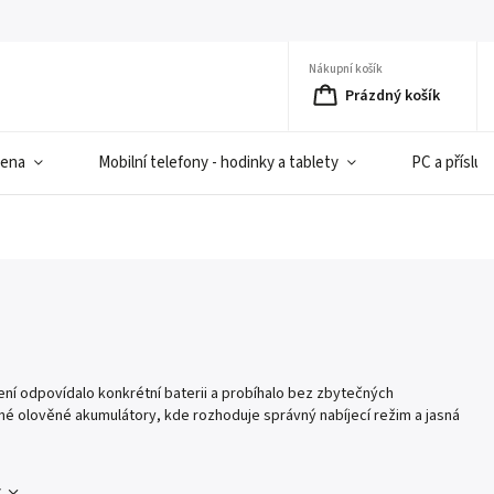
Nákupní košík
Prázdný košík
iena
Mobilní telefony - hodinky a tablety
PC a přísluš
jení odpovídalo konkrétní baterii a probíhalo bez zbytečných
ané olověné akumulátory, kde rozhoduje správný nabíjecí režim a jasná
c