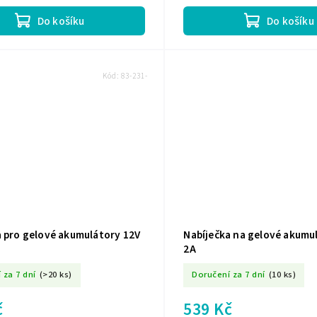
ktní design pro jednoduché přenášení
Do košíku
Do košíku
Kód:
83-231-
a pro gelové akumulátory 12V
Nabíječka na gelové akumu
2A
 za 7 dní
(>20 ks)
Doručení za 7 dní
(10 ks)
č
539 Kč