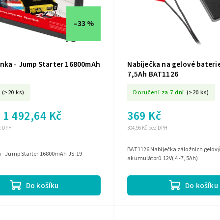
–33 %
nka - Jump Starter 16800mAh
Nabíječka na gelové baterie
7,5Ah BAT1126
(>20 ks)
Doručení za 7 dní
(>20 ks)
1 492,64 Kč
369 Kč
ez DPH
304,96 Kč bez DPH
BAT1126 Nabíječka záložních gelov
 - Jump Starter 16800mAh JS-19
akumulátorů 12V( 4 -7,5Ah)
Do košíku
Do košíku