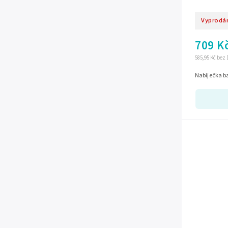
Vyprodá
709 K
585,95 Kč bez
Nabíječka ba