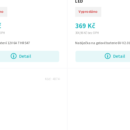
LED
no
Vyprodáno
č
369 Kč
 DPH
304,96 Kč bez DPH
terií 12V 6A THR 547
Nabíječka na gelové baterie 6V-V2.0
Detail
Detail
Kód:
4874-