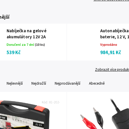
ější
Nabíječka na gelové
Autonabíječka
akumulátory 12V 2A
baterie, 12 V,
Doručení za 7 dní
(10 ks)
Vyprodáno
539 Kč
984,91 Kč
Zobrazit více produk
Nejlevnější
Nejdražší
Nejprodávanější
Abecedně
Kód:
81-202-