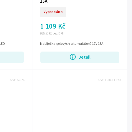
15A
Vyprodáno
1 109 Kč
916,53 Kč bez DPH
 LED
Nabíječka gelových akumulátorů 12V 15A
Detail
Kód:
6269-
Kód:
L-BAT1128