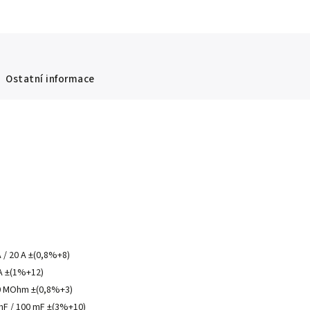
Ostatní informace
 / 20 A ±(0,8%+8)
 A ±(1%+12)
60 MOhm ±(0,8%+3)
0 mF / 100 mF ±(3%+10)