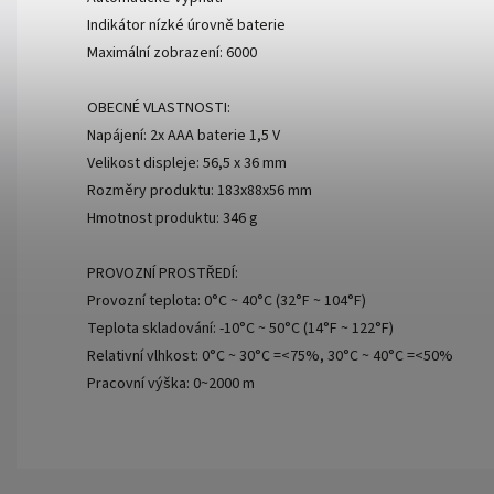
Indikátor nízké úrovně baterie
Maximální zobrazení: 6000
OBECNÉ VLASTNOSTI:
Napájení: 2x AAA baterie 1,5 V
Velikost displeje: 56,5 x 36 mm
Rozměry produktu: 183x88x56 mm
Hmotnost produktu: 346 g
PROVOZNÍ PROSTŘEDÍ:
Provozní teplota: 0°C ~ 40°C (32°F ~ 104°F)
Teplota skladování: -10°C ~ 50°C (14°F ~ 122°F)
Relativní vlhkost: 0°C ~ 30°C =<75%, 30°C ~ 40°C =<50%
Pracovní výška: 0~2000 m