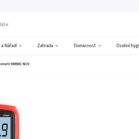
 a Nářadí
Zahrada
Domácnost
Osobní hyg
timetr M890C NCV