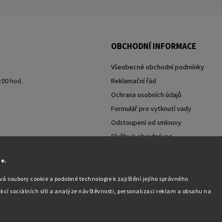
OBCHODNÍ INFORMACE
Všeobecné obchodní podmínky
7:00 hod.
Reklamační řád
Ochrana osobních údajů
Formulář pro vytknutí vady
Odstoupení od smlouvy
Služby k objednávce
Moje objednávka
ie.
á soubory cookie a podobné technologie k zajištění jejího správného
kcí sociálních sítí a analýze návštěvnosti, personalizaci reklam a obsahu na
Copyright 2026
Pabex.cz
. Všechna práva vyhrazena.