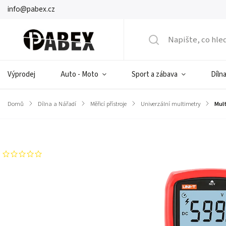
info@pabex.cz
Výprodej
Auto - Moto
Sport a zábava
Dílna
Domů
/
Dílna a Nářadí
/
Měřicí přístroje
/
Univerzální multimetry
/
Mul
Značka:
UNI-T