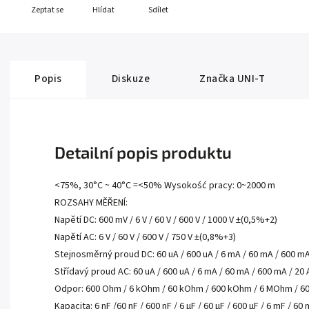
Zeptat se
Hlídat
Sdílet
Popis
Diskuze
Značka
UNI-T
Detailní popis produktu
<75%, 30°C ~ 40°C =<50% Wysokość pracy: 0~2000 m
ROZSAHY MĚŘENÍ:
Napětí DC: 600 mV / 6 V / 60 V / 600 V / 1000 V ±(0,5%+2)
Napětí AC: 6 V / 60 V / 600 V / 750 V ±(0,8%+3)
Stejnosměrný proud DC: 60 uA / 600 uA / 6 mA / 60 mA / 600 mA
Střídavý proud AC: 60 uA / 600 uA / 6 mA / 60 mA / 600 mA / 20
Odpor: 600 Ohm / 6 kOhm / 60 kOhm / 600 kOhm / 6 MOhm / 
Kapacita: 6 nF /60 nF / 600 nF / 6 µF / 60 µF / 600 µF / 6 mF / 6