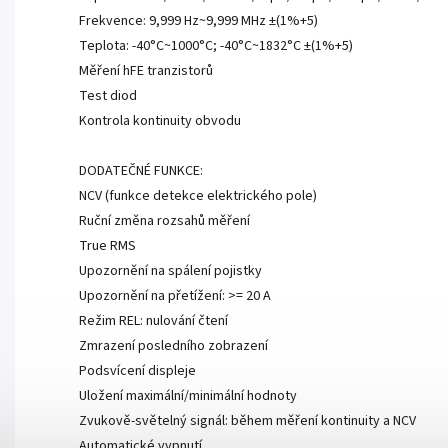
Frekvence: 9,999 Hz~9,999 MHz ±(1%+5)
Teplota: -40°C~1000°C; -40°C~1832°C ±(1%+5)
Měření hFE tranzistorů
Test diod
Kontrola kontinuity obvodu
DODATEČNÉ FUNKCE:
NCV (funkce detekce elektrického pole)
Ruční změna rozsahů měření
True RMS
Upozornění na spálení pojistky
Upozornění na přetížení: >= 20 A
Režim REL: nulování čtení
Zmrazení posledního zobrazení
Podsvícení displeje
Uložení maximální/minimální hodnoty
Zvukově-světelný signál: během měření kontinuity a NCV
Automatické vypnutí