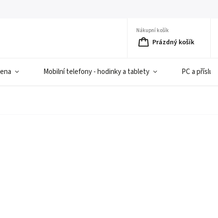
Nákupní košík
Prázdný košík
iena
Mobilní telefony - hodinky a tablety
PC a přísluš