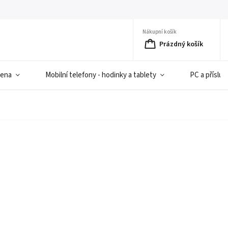
Nákupní košík
Prázdný košík
iena
Mobilní telefony - hodinky a tablety
PC a přísluš