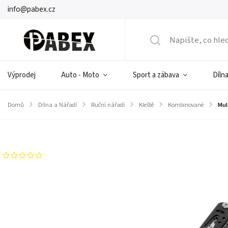
info@pabex.cz
Výprodej
Auto - Moto
Sport a zábava
Dílna
Domů
/
Dílna a Nářadí
/
Ruční nářadí
/
Kleště
/
Kombinované
/
Mul
Značka:
Rebel