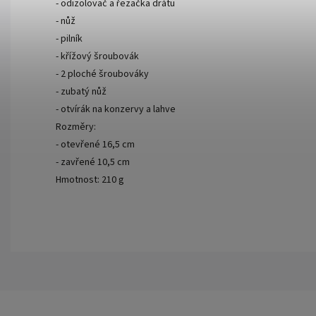
- odizolovač a řezačka drátu
- nůž
- pilník
- křížový šroubovák
- 2 ploché šroubováky
- zubatý nůž
- otvírák na konzervy a lahve
Rozměry:
- otevřené 16,5 cm
- zavřené 10,5 cm
Hmotnost: 210 g