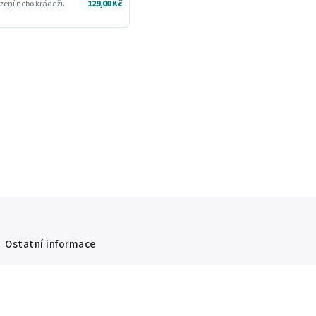
zení nebo krádeži.
129,00 Kč
Ostatní informace