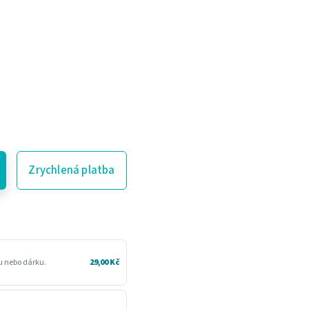
Zrychlená platba
ru nebo dárku.
29,00 Kč