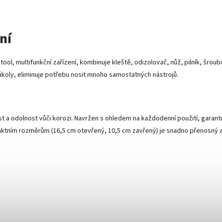
ní
tool, multifunkční zařízení, kombinuje kleště, odizolovač, nůž, pilník, šrou
úkoly, eliminuje potřebu nosit mnoho samostatných nástrojů.
st a odolnost vůči korozi. Navržen s ohledem na každodenní použití, garant
paktním rozměrům (16,5 cm otevřený, 10,5 cm zavřený) je snadno přenosný