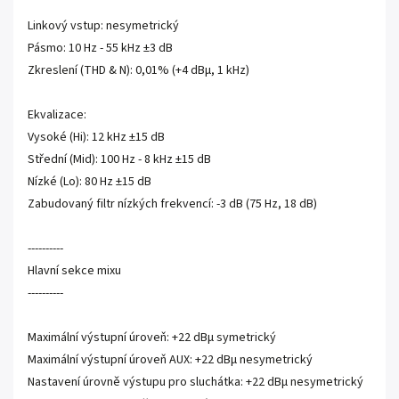
Linkový vstup: nesymetrický
Pásmo: 10 Hz - 55 kHz ±3 dB
Zkreslení (THD & N): 0,01% (+4 dBµ, 1 kHz)
Ekvalizace:
Vysoké (Hi): 12 kHz ±15 dB
Střední (Mid): 100 Hz - 8 kHz ±15 dB
Nízké (Lo): 80 Hz ±15 dB
Zabudovaný filtr nízkých frekvencí: -3 dB (75 Hz, 18 dB)
----------
Hlavní sekce mixu
----------
Maximální výstupní úroveň: +22 dBµ symetrický
Maximální výstupní úroveň AUX: +22 dBµ nesymetrický
Nastavení úrovně výstupu pro sluchátka: +22 dBµ nesymetrický