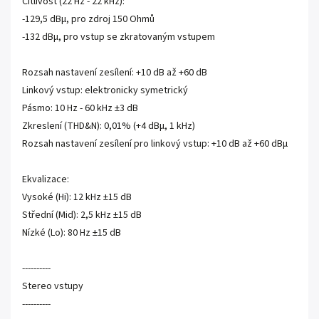
Citlivost (22 Hz - 22 kHz):
-129,5 dBµ, pro zdroj 150 Ohmů
-132 dBµ, pro vstup se zkratovaným vstupem
Rozsah nastavení zesílení: +10 dB až +60 dB
Linkový vstup: elektronicky symetrický
Pásmo: 10 Hz - 60 kHz ±3 dB
Zkreslení (THD&N): 0,01% (+4 dBµ, 1 kHz)
Rozsah nastavení zesílení pro linkový vstup: +10 dB až +60 dBµ
Ekvalizace:
Vysoké (Hi): 12 kHz ±15 dB
Střední (Mid): 2,5 kHz ±15 dB
Nízké (Lo): 80 Hz ±15 dB
----------
Stereo vstupy
----------