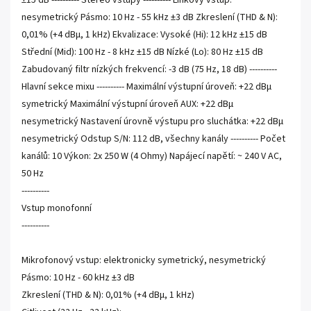
±15 dB ---------- Stereo vstupy ---------- Linkový vstup:
nesymetrický Pásmo: 10 Hz - 55 kHz ±3 dB Zkreslení (THD & N):
0,01% (+4 dBµ, 1 kHz) Ekvalizace: Vysoké (Hi): 12 kHz ±15 dB
Střední (Mid): 100 Hz - 8 kHz ±15 dB Nízké (Lo): 80 Hz ±15 dB
Zabudovaný filtr nízkých frekvencí: -3 dB (75 Hz, 18 dB) ----------
Hlavní sekce mixu ---------- Maximální výstupní úroveň: +22 dBµ
symetrický Maximální výstupní úroveň AUX: +22 dBµ
nesymetrický Nastavení úrovně výstupu pro sluchátka: +22 dBµ
nesymetrický Odstup S/N: 112 dB, všechny kanály ---------- Počet
kanálů: 10 Výkon: 2x 250 W (4 Ohmy) Napájecí napětí: ~ 240 V AC,
50 Hz
----------
Vstup monofonní
----------
Mikrofonový vstup: elektronicky symetrický, nesymetrický
Pásmo: 10 Hz - 60 kHz ±3 dB
Zkreslení (THD & N): 0,01% (+4 dBµ, 1 kHz)