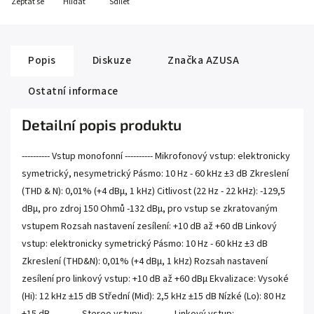
Zeptat se
Hlídat
Sdílet
Popis
Diskuze
Značka
AZUSA
Ostatní informace
Detailní popis produktu
---------- Vstup monofonní ---------- Mikrofonový vstup: elektronicky
symetrický, nesymetrický Pásmo: 10 Hz - 60 kHz ±3 dB Zkreslení
(THD & N): 0,01% (+4 dBµ, 1 kHz) Citlivost (22 Hz - 22 kHz): -129,5
dBµ, pro zdroj 150 Ohmů -132 dBµ, pro vstup se zkratovaným
vstupem Rozsah nastavení zesílení: +10 dB až +60 dB Linkový
vstup: elektronicky symetrický Pásmo: 10 Hz - 60 kHz ±3 dB
Zkreslení (THD&N): 0,01% (+4 dBµ, 1 kHz) Rozsah nastavení
zesílení pro linkový vstup: +10 dB až +60 dBµ Ekvalizace: Vysoké
(Hi): 12 kHz ±15 dB Střední (Mid): 2,5 kHz ±15 dB Nízké (Lo): 80 Hz