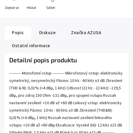
Zeptat se
Hlídat
Sdílet
Popis
Diskuze
Značka
AZUSA
Ostatní informace
Detailní popis produktu
---------- Monofonní vstup ---------- Mikrofonový vstup: elektronicky
symetrický, nesymetrický Pásmo: 10 Hz - 60 kHz ±3 dB Zkreslení
(THD & N): 0,01% (+4 dBµ, 1 kHz) Citlivost (22 Hz - 22 kHz): -129,5
dBµ, pro zdroj 150 Ohm -132 dBµ, pro spojení vstupu Rozsah
nastavení zesílení: +10 dB až +60 dB Linkový vstup: elektronicky
symetrický Pásmo: 10 Hz - 60 kHz ±3 dB Zkreslení (THD&N):
0,01% (+4 dBµ, 1 kHz) Rozsah nastavení zesílení linkového
vstupu: +10 dB až +60 dBµ Ekvalizace: Vysoké (Hi): 12 kHz ±15 dB
Střední (Mid): 2,5 kHz ±15 dB Nízké (Lo): 80 Hz ±15 dB ----------