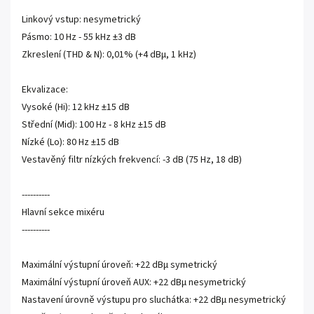
Linkový vstup: nesymetrický
Pásmo: 10 Hz - 55 kHz ±3 dB
Zkreslení (THD & N): 0,01% (+4 dBµ, 1 kHz)
Ekvalizace:
Vysoké (Hi): 12 kHz ±15 dB
Střední (Mid): 100 Hz - 8 kHz ±15 dB
Nízké (Lo): 80 Hz ±15 dB
Vestavěný filtr nízkých frekvencí: -3 dB (75 Hz, 18 dB)
----------
Hlavní sekce mixéru
----------
Maximální výstupní úroveň: +22 dBµ symetrický
Maximální výstupní úroveň AUX: +22 dBµ nesymetrický
Nastavení úrovně výstupu pro sluchátka: +22 dBµ nesymetrický