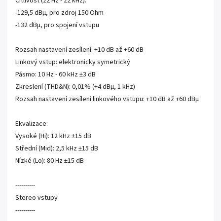
Citlivost (22 Hz - 22 kHz):
-129,5 dBµ, pro zdroj 150 Ohm
-132 dBµ, pro spojení vstupu
Rozsah nastavení zesílení: +10 dB až +60 dB
Linkový vstup: elektronicky symetrický
Pásmo: 10 Hz - 60 kHz ±3 dB
Zkreslení (THD&N): 0,01% (+4 dBµ, 1 kHz)
Rozsah nastavení zesílení linkového vstupu: +10 dB až +60 dBµ
Ekvalizace:
Vysoké (Hi): 12 kHz ±15 dB
Střední (Mid): 2,5 kHz ±15 dB
Nízké (Lo): 80 Hz ±15 dB
----------
Stereo vstupy
----------