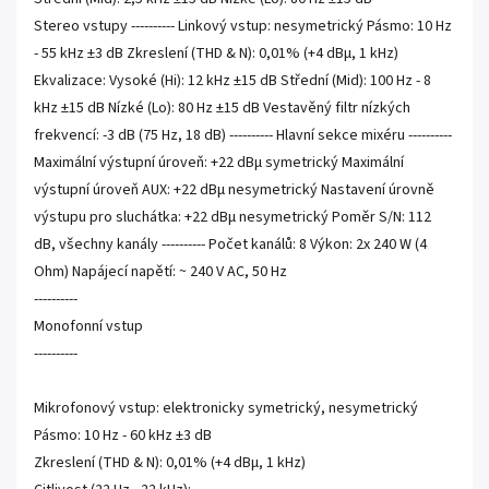
Stereo vstupy ---------- Linkový vstup: nesymetrický Pásmo: 10 Hz
- 55 kHz ±3 dB Zkreslení (THD & N): 0,01% (+4 dBµ, 1 kHz)
Ekvalizace: Vysoké (Hi): 12 kHz ±15 dB Střední (Mid): 100 Hz - 8
kHz ±15 dB Nízké (Lo): 80 Hz ±15 dB Vestavěný filtr nízkých
frekvencí: -3 dB (75 Hz, 18 dB) ---------- Hlavní sekce mixéru ----------
Maximální výstupní úroveň: +22 dBµ symetrický Maximální
výstupní úroveň AUX: +22 dBµ nesymetrický Nastavení úrovně
výstupu pro sluchátka: +22 dBµ nesymetrický Poměr S/N: 112
dB, všechny kanály ---------- Počet kanálů: 8 Výkon: 2x 240 W (4
Ohm) Napájecí napětí: ~ 240 V AC, 50 Hz
----------
Monofonní vstup
----------
Mikrofonový vstup: elektronicky symetrický, nesymetrický
Pásmo: 10 Hz - 60 kHz ±3 dB
Zkreslení (THD & N): 0,01% (+4 dBµ, 1 kHz)