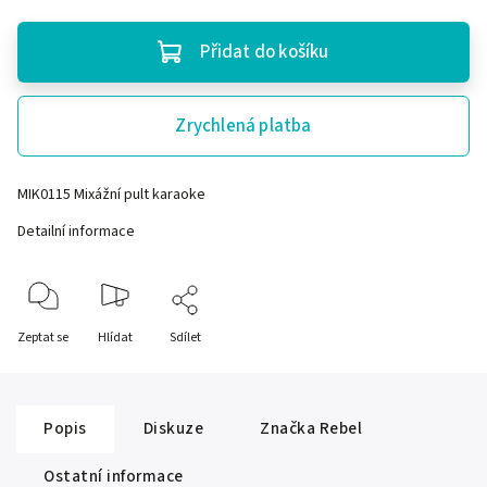
Přidat do košíku
Zrychlená platba
MIK0115 Mixážní pult karaoke
Detailní informace
Zeptat se
Hlídat
Sdílet
Popis
Diskuze
Značka
Rebel
Ostatní informace