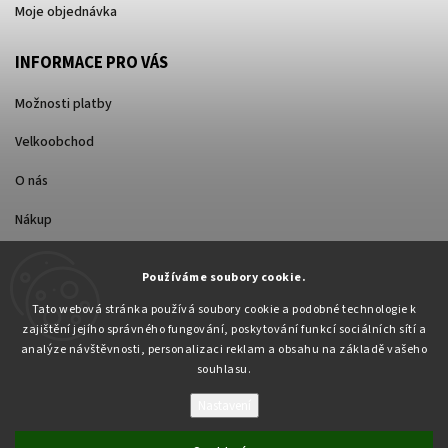
Moje objednávka
INFORMACE PRO VÁS
Možnosti platby
Velkoobchod
O nás
Nákup
Způsoby dopravy
Používáme soubory cookie.
Tato webová stránka používá soubory cookie a podobné technologie k
zajištění jejího správného fungování, poskytování funkcí sociálních sítí a
analýze návštěvnosti, personalizaci reklam a obsahu na základě vašeho
souhlasu.
Nastavení
Copyright 2026
Pabex.cz
. Všechna práva vyhrazena.
Upravit nastavení cookies