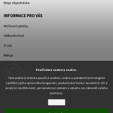
Moje objednávka
INFORMACE PRO VÁS
Možnosti platby
Velkoobchod
O nás
Nákup
Způsoby dopravy
Používáme soubory cookie.
Tato webová stránka používá soubory cookie a podobné technologie k
zajištění jejího správného fungování, poskytování funkcí sociálních sítí a
analýze návštěvnosti, personalizaci reklam a obsahu na základě vašeho
souhlasu.
Nastavení
Copyright 2026
Pabex.cz
. Všechna práva vyhrazena.
Upravit nastavení cookies