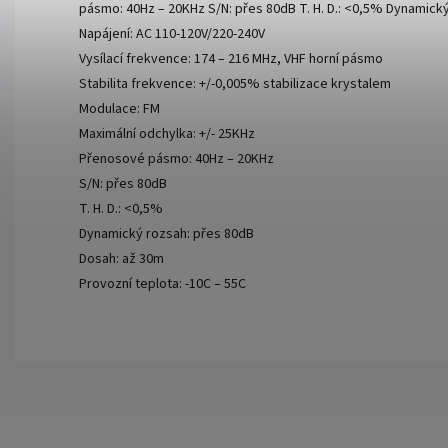
pásmo: 40Hz – 20KHz S/N: přes 80dB T. H. D.: <0,5% Dynamický
Napájení: AC 110-120V/220-240V
Vysílací frekvence: 174 – 216 MHz, VHF horní pásmo
Stabilita frekvence: +/-0,005% stabilizace krystalem
Modulace: FM
Maximální odchylka: +/- 25KHz
Přenosové pásmo: 40Hz – 20KHz
S/N: přes 80dB
T. H. D.: <0,5%
Dynamický rozsah: přes 80dB
Dosah: až 30m
Provozní teplota: -10C – 55C