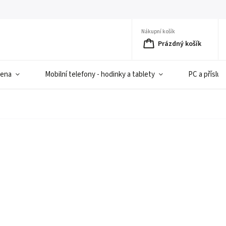
Nákupní košík
Prázdný košík
iena
Mobilní telefony - hodinky a tablety
PC a přísluš