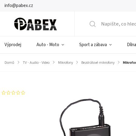
info@pabex.cz
Výprodej
Auto - Moto
Sport a zábava
Dílna
Domů
/
TV - Audio - Video
/
Mikrofony
/
Bezdrátové mikrofony
/
Mikrofo
Značka:
AZUSA