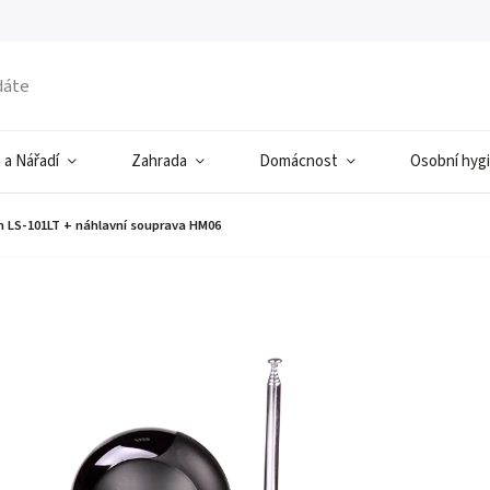
 a Nářadí
Zahrada
Domácnost
Osobní hyg
n LS-101LT + náhlavní souprava HM06