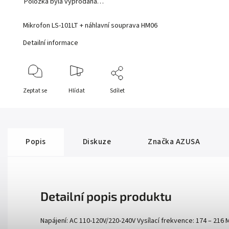
Položka byla vyprodána…
Mikrofon LS-101LT + náhlavní souprava HM06
Detailní informace
Zeptat se
Hlídat
Sdílet
Popis
Diskuze
Značka
AZUSA
Detailní popis produktu
Napájení: AC 110-120V/220-240V Vysílací frekvence: 174 – 216