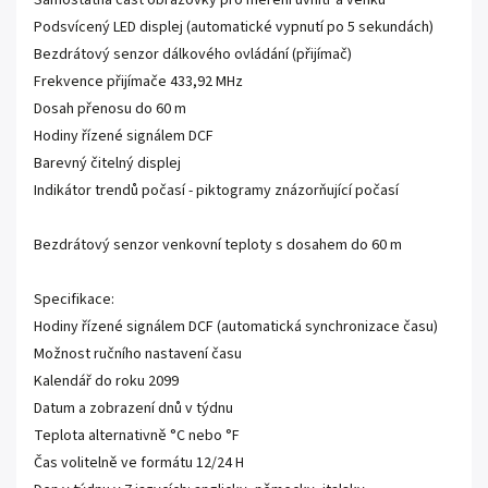
Samostatná část obrazovky pro měření uvnitř a venku
Podsvícený LED displej (automatické vypnutí po 5 sekundách)
Bezdrátový senzor dálkového ovládání (přijímač)
Frekvence přijímače 433,92 MHz
Dosah přenosu do 60 m
Hodiny řízené signálem DCF
Barevný čitelný displej
Indikátor trendů počasí - piktogramy znázorňující počasí
Bezdrátový senzor venkovní teploty s dosahem do 60 m
Specifikace:
Hodiny řízené signálem DCF (automatická synchronizace času)
Možnost ručního nastavení času
Kalendář do roku 2099
Datum a zobrazení dnů v týdnu
Teplota alternativně °C nebo °F
Čas volitelně ve formátu 12/24 H