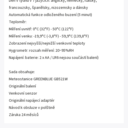
Den v týdnu v 7 jazycích: anglicky, německy, italsky,
francouzsky, španělsky, nizozemsky a dánsky
Automatická funkce odloženého buzení (5 minut)
Teploměr:
Měření uvnitř: 0°C (32°F) - 50°C (122°F)
Měření venku: -19,9°C (-3,8°F) - 59,9°C (139,8°F)
Zobrazení nejvyšší/nejnižší venkovní teploty
Hygrometr: rozsah měření: 20~95%RH
Napájení: baterie: 2 x AA / LR6 nejsou součástí balení)
Sada obsahuje:
Meteostanice GREENBLUE GB521W
Originální balení
Venkovní senzor
Originální napájecí adaptér
Návod k obsluze v polštině
Záruka 24 měsíců