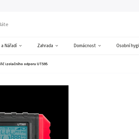
 a Nářadí
Zahrada
Domácnost
Osobní hyg
řič izolačního odporu UT595