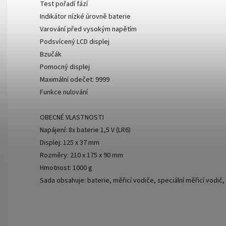
Test pořadí fází
Indikátor nízké úrovně baterie
Varování před vysokým napětím
Podsvícený LCD displej
Bzučák
Pomocný displej
Maximální odečet: 9999
Funkce nulování
OBECNÉ VLASTNOSTI
Napájení: 8x baterie 1,5 V (LR6)
Displej: 125 x 37 mm
Rozměry: 210 x 175 x 90 mm
Hmotnost: 1000 g
Sada obsahuje: baterie, měřicí vodiče, speciální měřicí vodič