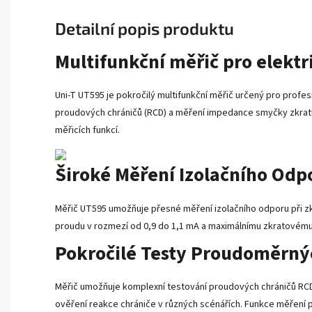
Detailní popis produktu
Multifunkční měřič pro elekt
Uni-T UT595 je pokročilý multifunkční měřič určený pro profesi
proudových chráničů (RCD) a měření impedance smyčky zkratu. M
měřicích funkcí.
Široké Měření Izolačního Odp
Měřič UT595 umožňuje přesné měření izolačního odporu při zk
proudu v rozmezí od 0,9 do 1,1 mA a maximálnímu zkratovému p
Pokročilé Testy Proudoměrný
Měřič umožňuje komplexní testování proudových chráničů RCD
ověření reakce chrániče v různých scénářích. Funkce měření p