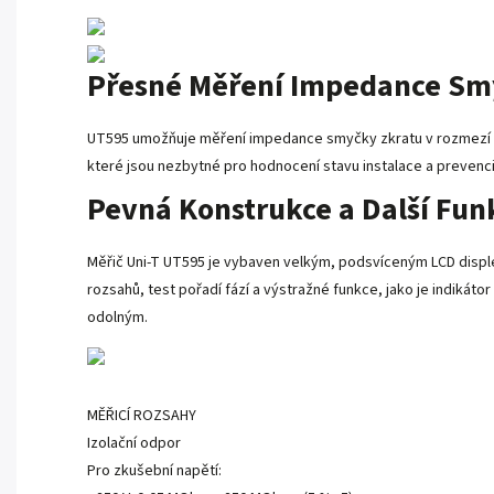
Přesné Měření Impedance Sm
UT595 umožňuje měření impedance smyčky zkratu v rozmezí od 
které jsou nezbytné pro hodnocení stavu instalace a prevenci
Pevná Konstrukce a Další Fun
Měřič Uni-T UT595 je vybaven velkým, podsvíceným LCD disple
rozsahů, test pořadí fází a výstražné funkce, jako je indiká
odolným.
MĚŘICÍ ROZSAHY
Izolační odpor
Pro zkušební napětí: