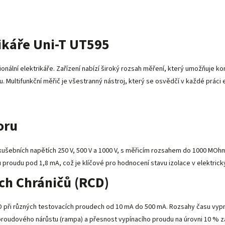
rikáře Uni-T UT595
onální elektrikáře. Zařízení nabízí široký rozsah měření, který umožňuje ko
ultifunkční měřič je všestranný nástroj, který se osvědčí v každé práci el
oru
ušebních napětích 250 V, 500 V a 1000 V, s měřicím rozsahem do 1000 MOhm
roudu pod 1,8 mA, což je klíčové pro hodnocení stavu izolace v elektrický
ch Chráničů (RCD)
 při různých testovacích proudech od 10 mA do 500 mA. Rozsahy času vypn
roudového nárůstu (rampa) a přesnost vypínacího proudu na úrovni 10 % zaj