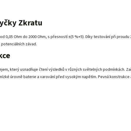
yčky Zkratu
0,05 Ohm do 2000 Ohm, s přesností ±(5 %+5). Díky testování při proudu 2
 potenciálních závad.
kce
jem, který usnadňuje čtení výsledků v různých světelných podmínkách. Zař
tor nízké úrovně baterie a varování před vysokým napětím. Pevná konstrukce