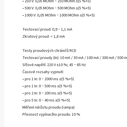
• 250 V: 0,05 MOhm ~ 250 MOhm ±(5 %+5)
• 500 V: 0,05 MOhm ~ 500 MOhm ±(5 %+5)
• 1000 V: 0,05 MOhm ~ 1000 MOhm ±(5 %+5)
Testovací proud: 0,9 ~ 1,1 mA
Zkratový proud: < 1,8 mA
Testy proudových chráničů RCD
Testovací proudy (In): 10 mA / 30 mA / 100 mA / 300 mA / 500 
Síťové napětí: 220 V ±10 %; 45 ~ 65 Hz
Časové rozsahy vypnutí:
• pro 1 In: 0 ~ 2000 ms ±(5 %+5)
• pro 1 In: 0 ~ 500 ms ±(5 %+5)
• pro 2 In: 0 ~ 200 ms ±(5 %+5)
• pro 5 In: 0 ~ 40 ms ±(5 %+5)
Měření nárůstu proudu (rampa)
Přesnost vypínacího proudu: 10 %