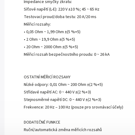
Impedance smyčky zkratu:
Síťové napětí (L-E): 220 V ±10 %; 45 ~ 65 Hz
Testovací proud/doba testu: 20 A/20 ms
Měřicí rozsahy:
• 0,05 Ohm ~ 1,99 Ohm ±(5 %+5)
• 2 Ohm ~ 19,9 Ohm ±(5 %+5)
• 20 Ohm ~ 2000 Ohm ±(5 %+5)
Měřicí rozsah bezpečnostního proudu: 0 ~ 26 kA
OSTATNÍ MĚŘICÍ ROZSAHY
Nízké odpory: 0,01 Ohm ~ 200 Ohm ±(2 %+5)
Střídavé napětí AC: 0 ~ 440 V ±(2 %+3)
Stejnosměrné napětí DC: 0 ~ 440 V ±(2 %+3)
Frekvence: 20 Hz – 100 Hz (pouze pro srovnávací účely)
DODATEČNÉ FUNKCE
Ruční/automatická změna měřicích rozsahů