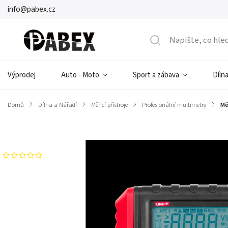
info@pabex.cz
Výprodej
Auto - Moto
Sport a zábava
Dílna
Domů
/
Dílna a Nářadí
/
Měřicí přístroje
/
Profesionální multimetry
/
Mě
Značka:
UNI-T