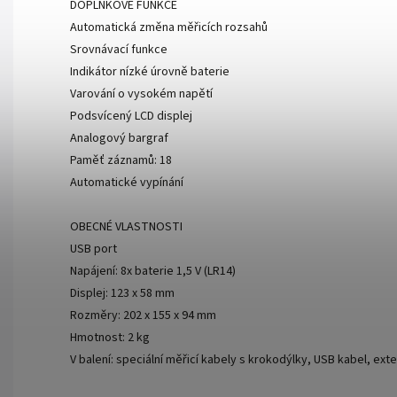
DOPLŇKOVÉ FUNKCE
Automatická změna měřicích rozsahů
Srovnávací funkce
Indikátor nízké úrovně baterie
Varování o vysokém napětí
Podsvícený LCD displej
Analogový bargraf
Paměť záznamů: 18
Automatické vypínání
OBECNÉ VLASTNOSTI
USB port
Napájení: 8x baterie 1,5 V (LR14)
Displej: 123 x 58 mm
Rozměry: 202 x 155 x 94 mm
Hmotnost: 2 kg
V balení: speciální měřicí kabely s krokodýlky, USB kabel, ext