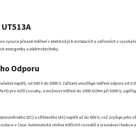
T UT513A
pro vysoce přesné měření v elektrických instalacích a zařízeních s vysoký
sti energetiky a elektrotechniky.
ího Odporu
kušební napětí, od 500 V do 5000 V. Zařízení umožňuje měření odporu od 0
+5) pro nižší rozsahy, a možnost měření do 1000 GOhm při 5000 V, zajišťuj
nosměrného (DC) a střídavého (AC) napětí až do 600 V, což zvyšuje jeho v
y izolace v čase. Automatická změna měřicích rozsahů a srovnávací funkce us