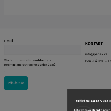
E-mail
KONTAKT
info
@
pabex.cz
Vložením e-mailu souhlasíte s
Pon - Pá: 8:00 – 1
podmínkami ochrany osobních údajů
.
Přihlásit se
Používáme soubory cook
Tato webová stránka použív