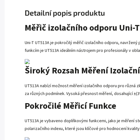
Detailní popis produktu
Měřič izolačního odporu Uni-
Uni-T UT513A je pokročilý měřič izolačního odporu, navržený 
funkcím je UT513A ideálním nástrojem pro profesionály v obla
Široký Rozsah Měření Izolačn
UT513A nabízí možnost měření izolačního odporu pro různá z
za různých podmínek. Vysoká přesnost měření, dosahující ±(3%
Pokročilé Měřicí Funkce
UT513A je vybaveno doplňkovými funkcemi, jako je měření stej
polarizačního indexu, které jsou klíčové pro hodnocení kvalit