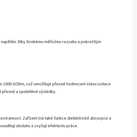
m napětím. Díky širokému měřicímu rozsahu a pokročilým
 do 1000 GOhm, což umožňuje přesné hodnocení stavu izolace
í přesné a spolehlivé výsledky.
šestrannost. Zařízení má také funkce dielektrické absorpce a
nadňují obsluhu a zvyšují efektivitu práce.