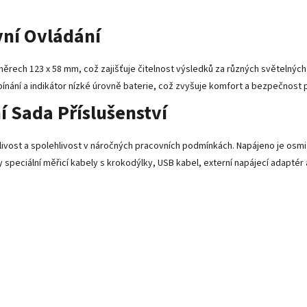
vní Ovládání
rech 123 x 58 mm, což zajišťuje čitelnost výsledků za různých světelných
nání a indikátor nízké úrovně baterie, což zvyšuje komfort a bezpečnost p
 Sada Příslušenství
livost a spolehlivost v náročných pracovních podmínkách. Napájeno je osmi 
y speciální měřicí kabely s krokodýlky, USB kabel, externí napájecí adapté