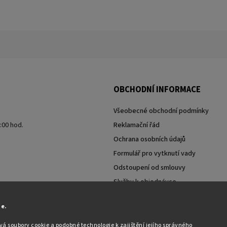
OBCHODNÍ INFORMACE
Všeobecné obchodní podmínky
7:00 hod.
Reklamační řád
Ochrana osobních údajů
Formulář pro vytknutí vady
Odstoupení od smlouvy
Služby k objednávce
Moje objednávka
ie.
á soubory cookie a podobné technologie k zajištění jejího správného