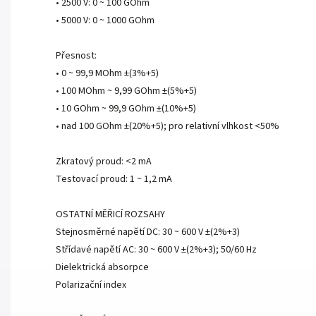
• 2500 V: 0 ~ 100 GOhm
• 5000 V: 0 ~ 1000 GOhm
Přesnost:
• 0 ~ 99,9 MOhm ±(3%+5)
• 100 MOhm ~ 9,99 GOhm ±(5%+5)
• 10 GOhm ~ 99,9 GOhm ±(10%+5)
• nad 100 GOhm ±(20%+5); pro relativní vlhkost <50%
Zkratový proud: <2 mA
Testovací proud: 1 ~ 1,2 mA
OSTATNÍ MĚŘICÍ ROZSAHY
Stejnosměrné napětí DC: 30 ~ 600 V ±(2%+3)
Střídavé napětí AC: 30 ~ 600 V ±(2%+3); 50/60 Hz
Dielektrická absorpce
Polarizační index