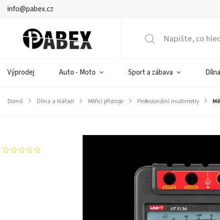
info@pabex.cz
Výprodej
Auto - Moto
Sport a zábava
Dílna
Domů
/
Dílna a Nářadí
/
Měřicí přístroje
/
Profesionální multimetry
/
Mě
Značka:
UNI-T