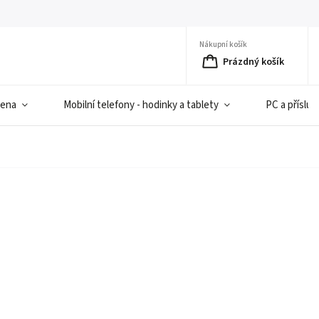
Nákupní košík
Prázdný košík
iena
Mobilní telefony - hodinky a tablety
PC a přísluš