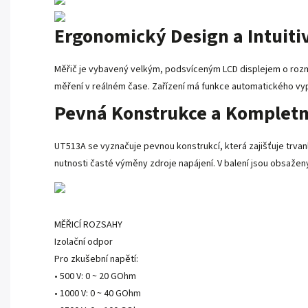
Ergonomický Design a Intuiti
Měřič je vybavený velkým, podsvíceným LCD displejem o rozmě
měření v reálném čase. Zařízení má funkce automatického vypí
Pevná Konstrukce a Kompletní
UT513A se vyznačuje pevnou konstrukcí, která zajišťuje trvan
nutnosti časté výměny zdroje napájení. V balení jsou obsažen
MĚŘICÍ ROZSAHY
Izolační odpor
Pro zkušební napětí:
• 500 V: 0 ~ 20 GOhm
• 1000 V: 0 ~ 40 GOhm