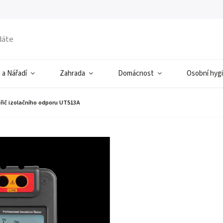
 a Nářadí
Zahrada
Domácnost
Osobní hyg
řič izolačního odporu UT513A