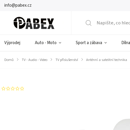
info@pabex.cz
Výprodej
Auto - Moto
Sport a zábava
Dílna
Domů
/
TV - Audio - Video
/
TV příslušenství
/
Anténní a satelitní technika
Značka:
CABLETECH