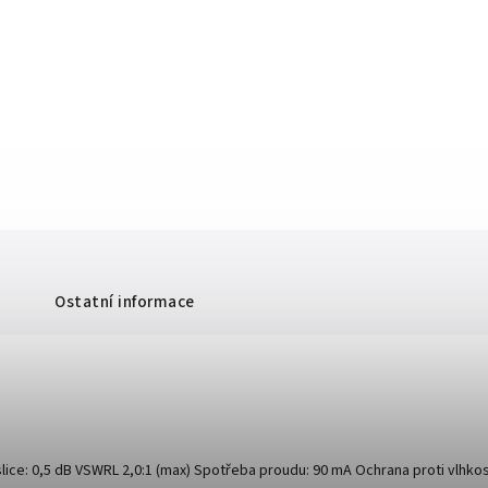
Ostatní informace
ce: 0,5 dB VSWRL 2,0:1 (max) Spotřeba proudu: 90 mA Ochrana proti vlhkosti 