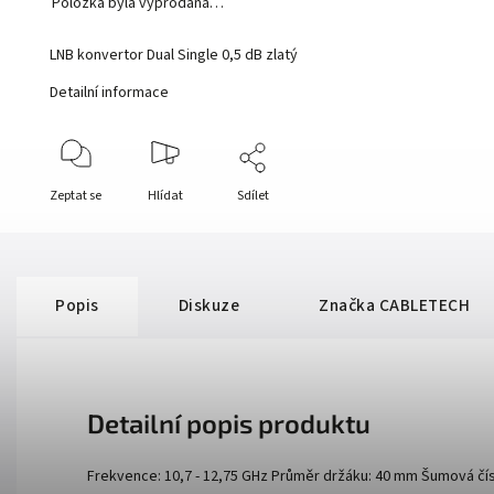
Položka byla vyprodána…
LNB konvertor Dual Single 0,5 dB zlatý
Detailní informace
Zeptat se
Hlídat
Sdílet
Popis
Diskuze
Značka
CABLETECH
Detailní popis produktu
Frekvence: 10,7 - 12,75 GHz Průměr držáku: 40 mm Šumová čísli