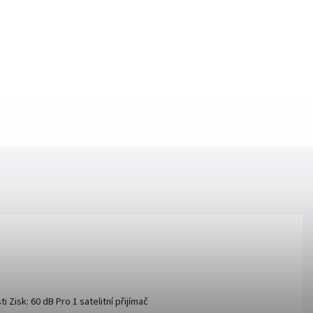
Zisk: 60 dB Pro 1 satelitní přijímač