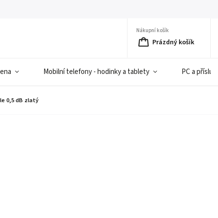
Nákupní košík
Prázdný košík
iena
Mobilní telefony - hodinky a tablety
PC a přísluš
le 0,5 dB zlatý