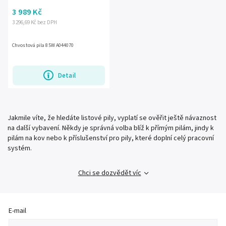
3 989 Kč
3 296,69 Kč bez DPH
Chvostová pila 85W A044070
Detail
Jakmile víte, že hledáte listové pily, vyplatí se ověřit ještě návaznost
na další vybavení. Někdy je správná volba blíž k přímým pilám, jindy k
pilám na kov nebo k příslušenství pro pily, které doplní celý pracovní
systém.
Chci se dozvědět víc
E-mail