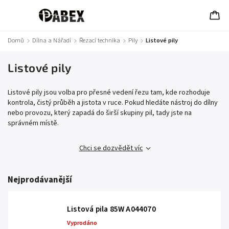
Domů
/
Dílna a Nářadí
/
Řezací technika
/
Pily
/
Listové pily
Listové pily
Listové pily jsou volba pro přesné vedení řezu tam, kde rozhoduje
kontrola, čistý průběh a jistota v ruce. Pokud hledáte nástroj do dílny
nebo provozu, který zapadá do širší skupiny pil, tady jste na
správném místě.
Chci se dozvědět víc
Nejprodávanější
Listová pila 85W A044070
Vyprodáno