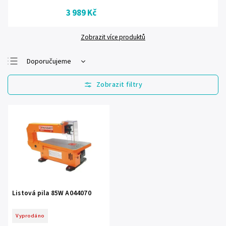
3 989 Kč
Zobrazit více produktů
Doporučujeme
Nejlevnější
Nejdražší
Nejprodávanější
Abecedně
Listová pila 85W A044070
Vyprodáno