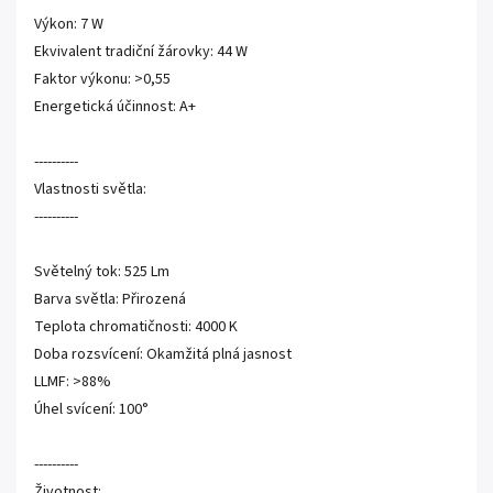
Výkon: 7 W
Ekvivalent tradiční žárovky: 44 W
Faktor výkonu: >0,55
Energetická účinnost: A+
----------
Vlastnosti světla:
----------
Světelný tok: 525 Lm
Barva světla: Přirozená
Teplota chromatičnosti: 4000 K
Doba rozsvícení: Okamžitá plná jasnost
LLMF: >88%
Úhel svícení: 100°
----------
Životnost: