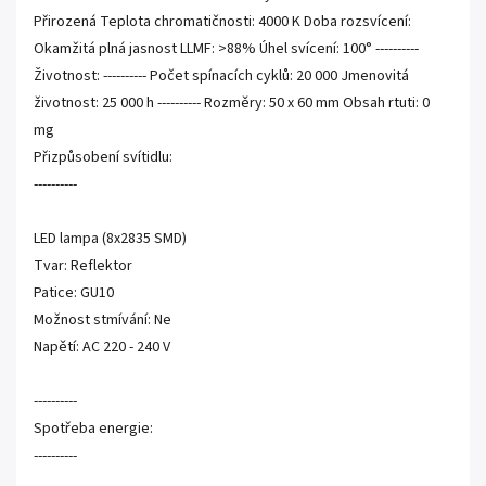
Přirozená Teplota chromatičnosti: 4000 K Doba rozsvícení:
Okamžitá plná jasnost LLMF: >88% Úhel svícení: 100° ----------
Životnost: ---------- Počet spínacích cyklů: 20 000 Jmenovitá
životnost: 25 000 h ---------- Rozměry: 50 x 60 mm Obsah rtuti: 0
mg
Přizpůsobení svítidlu:
----------
LED lampa (8x2835 SMD)
Tvar: Reflektor
Patice: GU10
Možnost stmívání: Ne
Napětí: AC 220 - 240 V
----------
Spotřeba energie:
----------