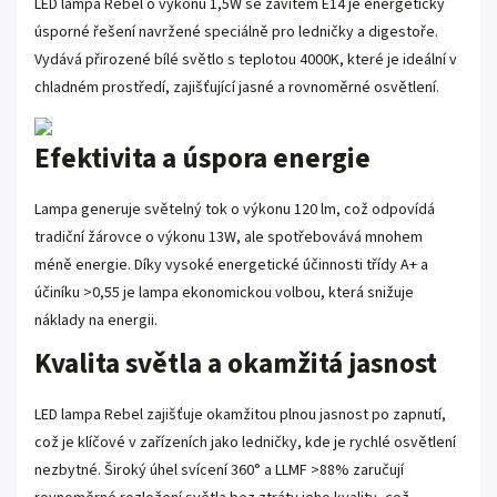
LED lampa Rebel o výkonu 1,5W se závitem E14 je energeticky
úsporné řešení navržené speciálně pro ledničky a digestoře.
Vydává přirozené bílé světlo s teplotou 4000K, které je ideální v
chladném prostředí, zajišťující jasné a rovnoměrné osvětlení.
Efektivita a úspora energie
Lampa generuje světelný tok o výkonu 120 lm, což odpovídá
tradiční žárovce o výkonu 13W, ale spotřebovává mnohem
méně energie. Díky vysoké energetické účinnosti třídy A+ a
účiníku >0,55 je lampa ekonomickou volbou, která snižuje
náklady na energii.
Kvalita světla a okamžitá jasnost
LED lampa Rebel zajišťuje okamžitou plnou jasnost po zapnutí,
což je klíčové v zařízeních jako ledničky, kde je rychlé osvětlení
nezbytné. Široký úhel svícení 360° a LLMF >88% zaručují