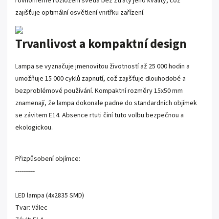
rovnoměrné rozložení světla bez ztráty jeho kvality, což
zajišťuje optimální osvětlení vnitřku zařízení.
Trvanlivost a kompaktní design
Lampa se vyznačuje jmenovitou životností až 25 000 hodin a
umožňuje 15 000 cyklů zapnutí, což zajišťuje dlouhodobé a
bezproblémové používání. Kompaktní rozměry 15x50 mm
znamenají, že lampa dokonale padne do standardních objímek
se závitem E14. Absence rtuti činí tuto volbu bezpečnou a
ekologickou.
Přizpůsobení objímce:
----------
LED lampa (4x2835 SMD)
Tvar: Válec