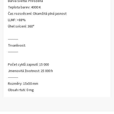
Barva světla: Přirozená
Teplota barev: 4000 K
Čas rozsvěcení: Okamžitá plná jasnost
LLMF: >88%
Úhel svícení: 360°
----------
Trvanlivost:
----------
Počet cyklů zapnutí: 15 000
Jmenovitá životnost: 25 000 h
----------
Rozměry: 15x50 mm
Obsah rtuti: 0 mg