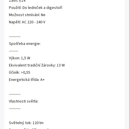
Závit: E14
Použití: Do ledniček a digestoří
Možnost stmívání: Ne
Napětí: AC 220 - 240 V
----------
Spotřeba energie:
--------
Výkon: 1,5 W
Ekvivalent tradiční žárovky: 13 W
Účiník: >0,55
Energetická třída: A+
----------
Vlastnosti světla:
----------
Světelný tok: 120 lm