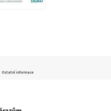
zení nebo krádeži.
129,00 Kč
Ostatní informace
 nárazům