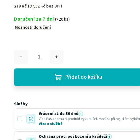
239 Kč
197,52 Kč bez DPH
Doručení za 7 dní
(>20 ks)
Možnosti doručení
Přidat do košíku
Služby
Vrácení až do 30 dnů
i
Více času doma si produkt vyzkoušet. Hodí se při nejistém výbě
Více o službě
Ochrana proti poškození a krádeži
i