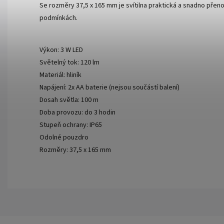
Se rozměry 37,5 x 165 mm je svítilna praktická a snadno přenos
podmínkách.
Výkon: 3 W LED
Světelný tok: 120 lm
Materiál: hliník
Napájení: 2x AA baterie (nejsou součástí balení)
Dosah světla: 100 m
Doba provozu: do 3 hodin
Stupeň ochrany: IP65
Odolné pouzdro
Rozměry: 37,5 x 165 mm