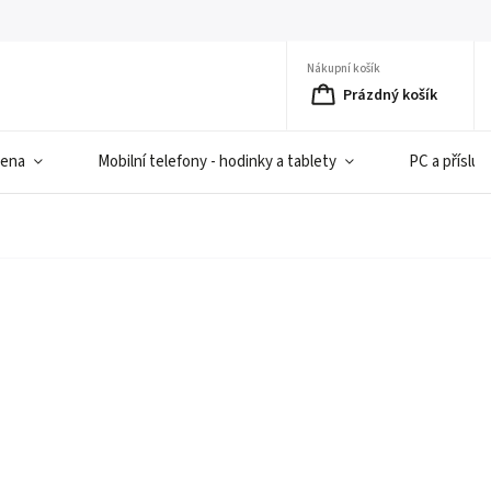
Nákupní košík
Prázdný košík
iena
Mobilní telefony - hodinky a tablety
PC a přísluš