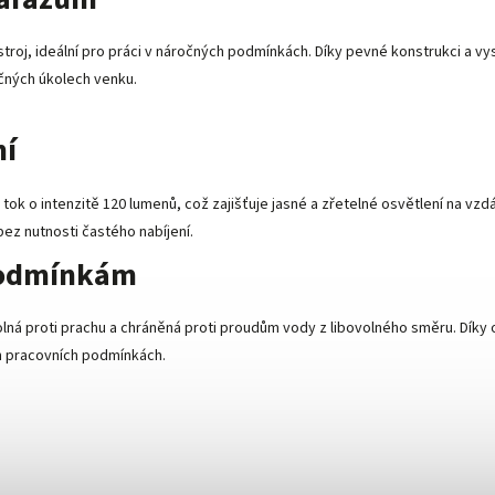
 nástroj, ideální pro práci v náročných podmínkách. Díky pevné konstrukci 
očných úkolech venku.
ní
 tok o intenzitě 120 lumenů, což zajišťuje jasné a zřetelné osvětlení na vz
bez nutnosti častého nabíjení.
podmínkám
olná proti prachu a chráněná proti proudům vody z libovolného směru. Díky 
ch pracovních podmínkách.