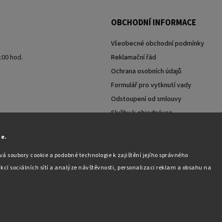
OBCHODNÍ INFORMACE
Všeobecné obchodní podmínky
7:00 hod.
Reklamační řád
Ochrana osobních údajů
Formulář pro vytknutí vady
Odstoupení od smlouvy
Služby k objednávce
Moje objednávka
ie.
á soubory cookie a podobné technologie k zajištění jejího správného
kcí sociálních sítí a analýze návštěvnosti, personalizaci reklam a obsahu na
Copyright 2026
Pabex.cz
. Všechna práva vyhrazena.
Upravit nastavení cookies
Vytvořil
Shoptet
| Design
Shoptak.cz