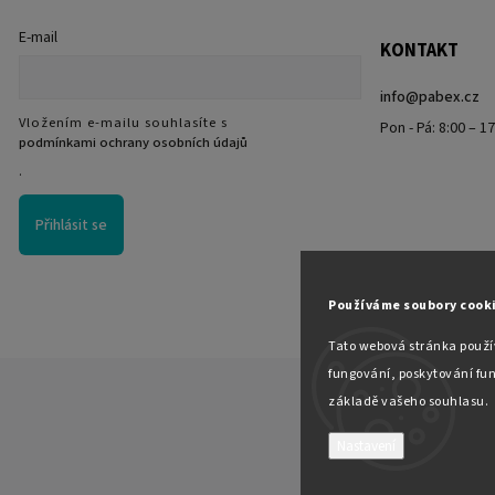
E-mail
KONTAKT
info
@
pabex.cz
Vložením e-mailu souhlasíte s
Pon - Pá: 8:00 – 1
podmínkami ochrany osobních údajů
.
Přihlásit se
Používáme soubory cook
Tato webová stránka použív
fungování, poskytování fun
základě vašeho souhlasu.
Nastavení