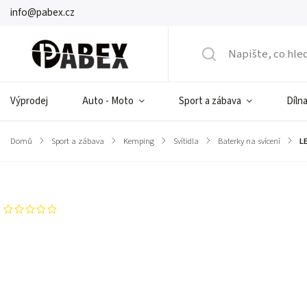
info@pabex.cz
Výprodej
Auto - Moto
Sport a zábava
Dílna
Domů
/
Sport a zábava
/
Kemping
/
Svítidla
/
Baterky na svícení
/
L
Značka:
Rebel