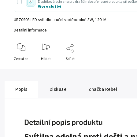
Doplňková ochrana pro dražší nebo přenosné produkty při poško
Více o službě
URZ0903 LED svítidlo - ruční voděodolné 3W, 120LM
Detailní informace
Zeptat se
Hlídat
Sdílet
Popis
Diskuze
Značka
Rebel
Detailní popis produktu
Svítilna odolná proti dešti a