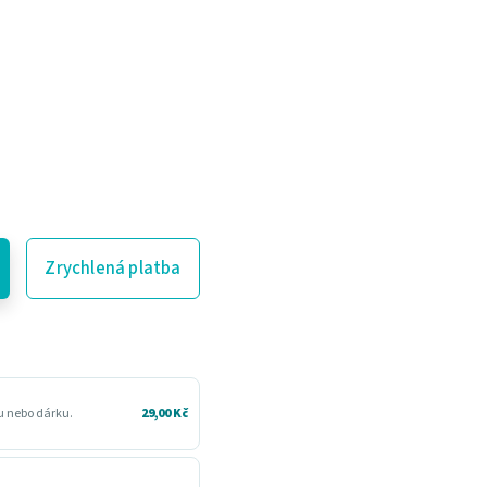
Zrychlená platba
ru nebo dárku.
29,00 Kč