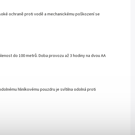
a vysoké ochraně proti vodě a mechanickému poškození se
dálenost do 100 metrů. Doba provozu až 3 hodiny na dvou AA
odolnému hliníkovému pouzdru je svítilna odolná proti