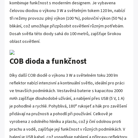
kombinuje funkčnost s moderním designem. Je vybavena
čelovou diodou o výkonu 3 W a světelným tokem 120 lm, nabízí
tři režimy provozu: plný výkon (100 %), poloviční výkon (50 %) a
blikání, což umožňuje přizpůsobit osvětlení různým potřebám.
Dosah světla této diody sahá do 100 metrů, zajišťuje širokou
oblast osvětlení.
COB dioda a funkčnost
Díky další COB diodě o výkonu 3 W a světelném toku 200 lm
reflektor nabízí intenzivní a kontinuální světlo, ideální pro práci
ve tmavších podmínkách. Vestavěná baterie s kapacitou 2000
mAh zajišťuje dlouhodobé užívání, a nabíjení přes USB (5 V, 1 A)
je pohodlné a rychlé. Pohyblivá, 180° rukojeť a hák pro zavěšení
přidávají na pružnosti a pohodlí při používání. Celkově je
vyrobena z odolného hliníku a plastu, což ji činí odolnou proti
prachu a vodě, zajišťuje její funkčnost v různých podmínkách. V
balení je USB kabel, což usnadňuje nabíjení a přípravu reflektoru