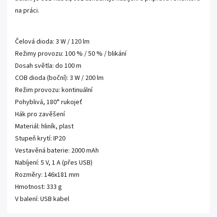
na práci.
Čelová dioda: 3 W / 120 lm
Režimy provozu: 100 % / 50 % / blikání
Dosah světla: do 100 m
COB dioda (boční): 3 W / 200 lm
Režim provozu: kontinuální
Pohyblivá, 180° rukojeť
Hák pro zavěšení
Materiál: hliník, plast
Stupeň krytí: IP20
Vestavěná baterie: 2000 mAh
Nabíjení: 5 V, 1 A (přes USB)
Rozměry: 146x181 mm
Hmotnost: 333 g
V balení: USB kabel