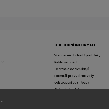
OBCHODNÍ INFORMACE
Všeobecné obchodní podmínky
7:00 hod.
Reklamační řád
Ochrana osobních údajů
Formulář pro vytknutí vady
Odstoupení od smlouvy
Služby k objednávce
Moje objednávka
ie.