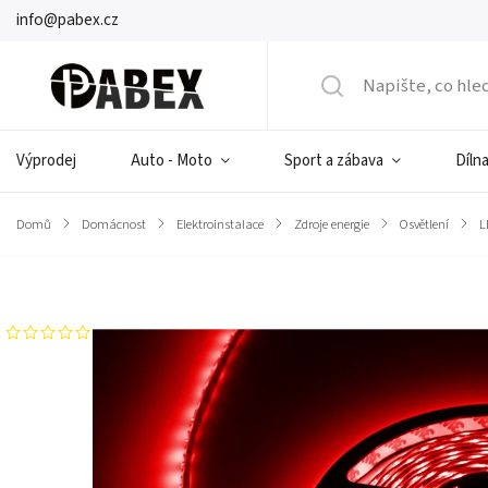
info@pabex.cz
Výprodej
Auto - Moto
Sport a zábava
Dílna
Domů
/
Domácnost
/
Elektroinstalace
/
Zdroje energie
/
Osvětlení
/
L
Značka:
Rebel