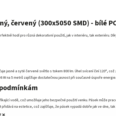
ný, červený (300x5050 SMD) - bílé P
rfektně hodí pro různá dekorativní použití, jak v interiéru, tak exteriéru. D
uje jasné a syté červené světlo s tokem 800 lm. Úhel svícení činí 120°, c
6 W na 5 metrů zajišťuje dostatečnou jasnost při současné úspoře energie
m podmínkám
tříkající vodě, což umožňuje jeho bezpečné použití venku. Pásek může praco
 přidává na estetice, což zajišťuje, že pásek vypadá dobře jak ve dne, ta