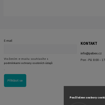
E-mail
KONTAKT
info
@
pabex.cz
Vložením e-mailu souhlasíte s
Pon - Pá: 8:00 – 1
podmínkami ochrany osobních údajů
.
Přihlásit se
Používáme soubory cook