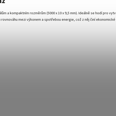
áž
riálům a kompaktním rozměrům (5000 x 10 x 9,5 mm). Ideálně se hodí pro vyt
ou rovnováhu mezi výkonem a spotřebou energie, což z něj činí ekonomické 