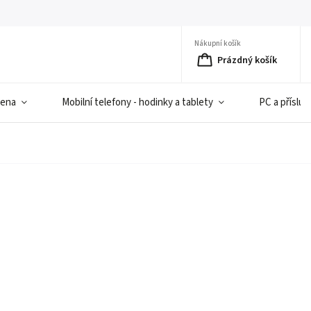
Nákupní košík
Prázdný košík
iena
Mobilní telefony - hodinky a tablety
PC a přísluš