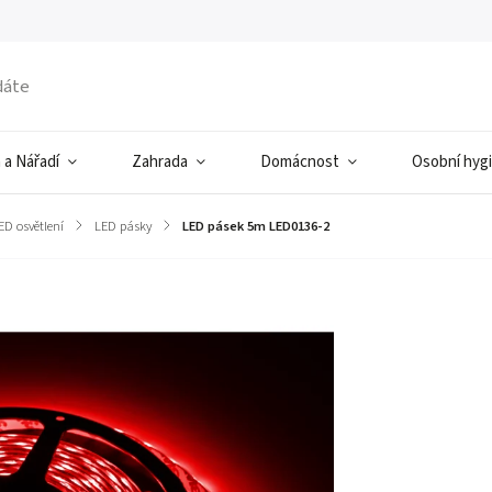
 a Nářadí
Zahrada
Domácnost
Osobní hyg
ED osvětlení
/
LED pásky
/
LED pásek 5m LED0136-2