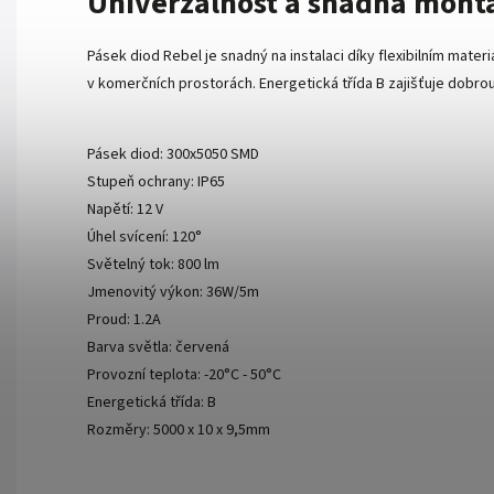
Univerzálnost a snadná mont
Pásek diod Rebel je snadný na instalaci díky flexibilním mate
v komerčních prostorách. Energetická třída B zajišťuje dobr
Pásek diod: 300x5050 SMD
Stupeň ochrany: IP65
Napětí: 12 V
Úhel svícení: 120°
Světelný tok: 800 lm
Jmenovitý výkon: 36W/5m
Proud: 1.2A
Barva světla: červená
Provozní teplota: -20°C - 50°C
Energetická třída: B
Rozměry: 5000 x 10 x 9,5mm