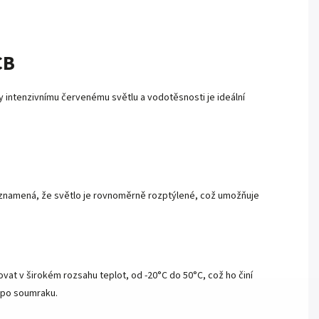
CB
íky intenzivnímu červenému světlu a vodotěsnosti je ideální
ož znamená, že světlo je rovnoměrně rozptýlené, což umožňuje
.
vat v širokém rozsahu teplot, od -20°C do 50°C, což ho činí
k po soumraku.