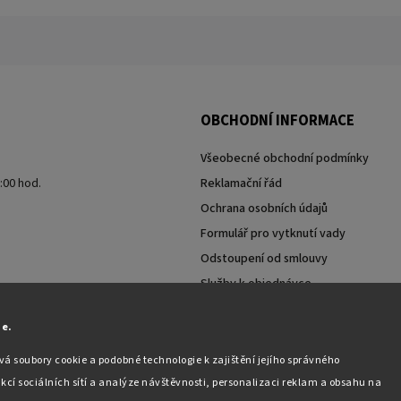
OBCHODNÍ INFORMACE
Všeobecné obchodní podmínky
7:00 hod.
Reklamační řád
Ochrana osobních údajů
Formulář pro vytknutí vady
Odstoupení od smlouvy
Služby k objednávce
Moje objednávka
ie.
á soubory cookie a podobné technologie k zajištění jejího správného
kcí sociálních sítí a analýze návštěvnosti, personalizaci reklam a obsahu na