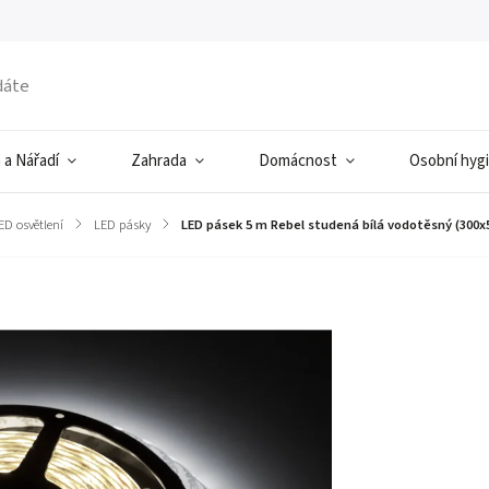
 a Nářadí
Zahrada
Domácnost
Osobní hyg
ED osvětlení
/
LED pásky
/
LED pásek 5 m Rebel studená bílá vodotěsný (300x