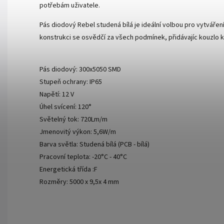
potřebám uživatele.
Pás diodový Rebel studená bílá je ideální volbou pro vytvářen
konstrukci se osvědčí za všech podmínek, přidávajíc kouzlo
Pás diodový: 300x5050 SMD
Stupeň ochrany: IP65
Napětí: 12 V
Úhel svícení: 120°
Světelný tok: 720Lm/m
Jmenovitý výkon: 5,6W/m
Barva světla: Studená bílá (PCB - bílá)
Pracovní teplota: -20°C - 40°C
Energetická třída :F
Rozměry: 5000 x 9,5x 4 mm