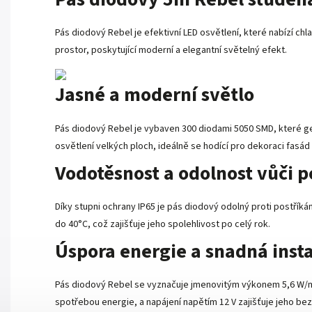
Pás diodový Rebel je efektivní LED osvětlení, které nabízí chl
prostor, poskytující moderní a elegantní světelný efekt.
Jasné a moderní světlo
Pás diodový Rebel je vybaven 300 diodami 5050 SMD, které gen
osvětlení velkých ploch, ideálně se hodící pro dekoraci fasád 
Vodotěsnost a odolnost vůči 
Díky stupni ochrany IP65 je pás diodový odolný proti postřík
do 40°C, což zajišťuje jeho spolehlivost po celý rok.
Úspora energie a snadná inst
Pás diodový Rebel se vyznačuje jmenovitým výkonem 5,6 W/m, c
spotřebou energie, a napájení napětím 12 V zajišťuje jeho bez