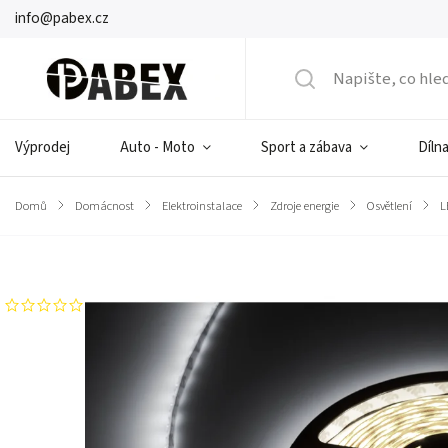
info@pabex.cz
Výprodej
Auto - Moto
Sport a zábava
Dílna
Domů
/
Domácnost
/
Elektroinstalace
/
Zdroje energie
/
Osvětlení
/
L
Značka:
Rebel