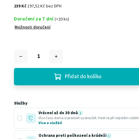
239 Kč
197,52 Kč bez DPH
Doručení za 7 dní
(>20 ks)
Možnosti doručení
Přidat do košíku
Služby
Vrácení až do 30 dnů
i
Více času doma si produkt vyzkoušet. Hodí se při nejistém výbě
Více o službě
Ochrana proti poškození a krádeži
i