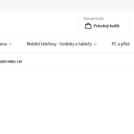
Nákupní košík
Prázdný košík
iena
Mobilní telefony - hodinky a tablety
PC a přísluš
5050 SMD) 12V