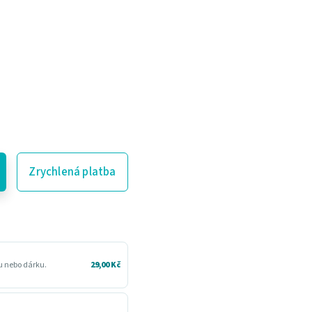
Zrychlená platba
ru nebo dárku.
29,00 Kč