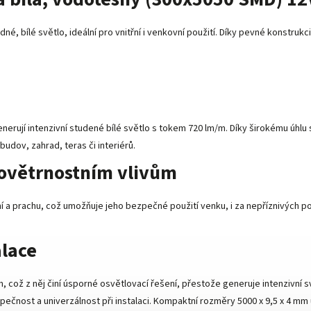
adné, bílé světlo, ideální pro vnitřní i venkovní použití. Díky pevné konstru
erují intenzivní studené bílé světlo s tokem 720 lm/m. Díky širokému úhlu
budov, zahrad, teras či interiérů.
povětrnostním vlivům
ání a prachu, což umožňuje jeho bezpečné použití venku, i za nepříznivých
alace
ož z něj činí úsporné osvětlovací řešení, přestože generuje intenzivní svě
pečnost a univerzálnost při instalaci. Kompaktní rozměry 5000 x 9,5 x 4 mm