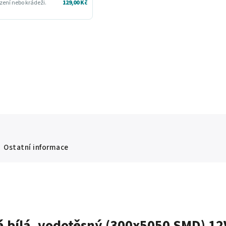
zení nebo krádeži.
129,00 Kč
Ostatní informace
 bílá, vodotěsný (300x5050 SMD) 12