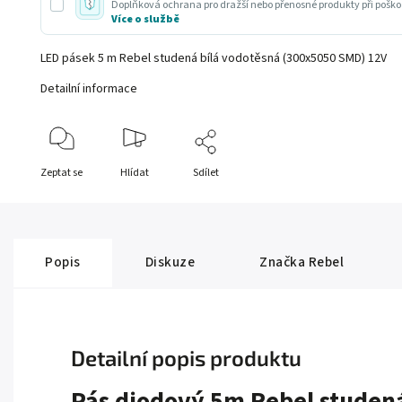
Doplňková ochrana pro dražší nebo přenosné produkty při poško
Více o službě
LED pásek 5 m Rebel studená bílá vodotěsná (300x5050 SMD) 12V
Detailní informace
Zeptat se
Hlídat
Sdílet
Popis
Diskuze
Značka
Rebel
Detailní popis produktu
Pás diodový 5m Rebel studená