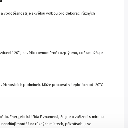
kci a vodotěsnosti je skvělou volbou pro dekoraci různých
 svícení 120° je světlo rovnoměrně rozptýleno, což umožňuje
 povětrnostních podmínek. Může pracovat v teplotách od -20°C
tlo. Energetická třída F znamená, že jde o zařízení s mírnou
 usnadňují montáž na různých místech, přizpůsobují se