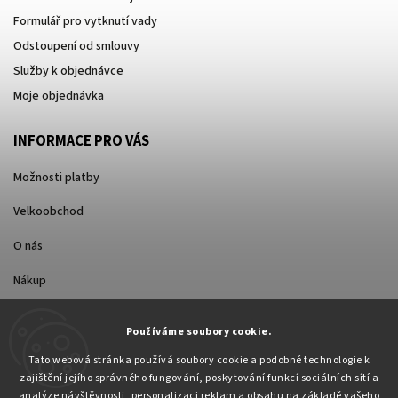
Formulář pro vytknutí vady
Odstoupení od smlouvy
Služby k objednávce
Moje objednávka
INFORMACE PRO VÁS
Možnosti platby
Velkoobchod
O nás
Nákup
Způsoby dopravy
Používáme soubory cookie.
Tato webová stránka používá soubory cookie a podobné technologie k
zajištění jejího správného fungování, poskytování funkcí sociálních sítí a
analýze návštěvnosti, personalizaci reklam a obsahu na základě vašeho