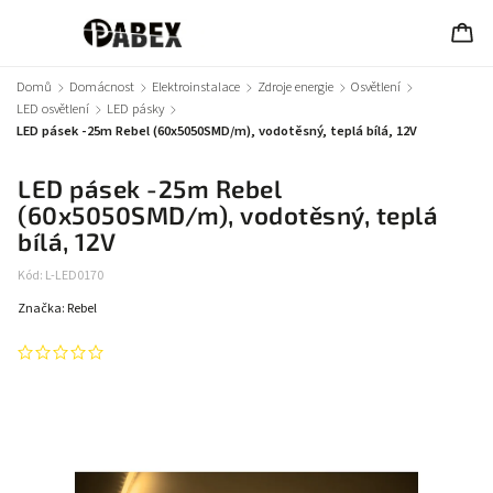
Domů
/
Domácnost
/
Elektroinstalace
/
Zdroje energie
/
Osvětlení
/
LED osvětlení
/
LED pásky
/
LED pásek -25m Rebel (60x5050SMD/m), vodotěsný, teplá bílá, 12V
LED pásek -25m Rebel
(60x5050SMD/m), vodotěsný, teplá
bílá, 12V
Kód:
L-LED0170
Značka:
Rebel