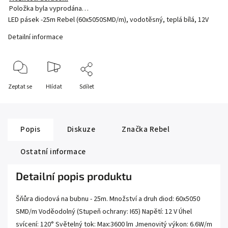
Položka byla vyprodána…
LED pásek -25m Rebel (60x5050SMD/m), vodotěsný, teplá bílá, 12V
Detailní informace
Zeptat se
Hlídat
Sdílet
Popis
Diskuze
Značka
Rebel
Ostatní informace
Detailní popis produktu
Šňůra diodová na bubnu - 25m. Množství a druh diod: 60x5050
SMD/m Voděodolný (Stupeň ochrany: I65) Napětí: 12 V Úhel
svícení: 120° Světelný tok: Max:3600 lm Jmenovitý výkon: 6.6W/m