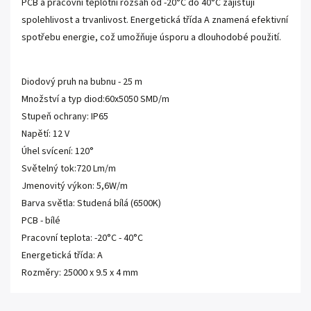
PCB a pracovní teplotní rozsah od -20°C do 40°C zajišťují
spolehlivost a trvanlivost. Energetická třída A znamená efektivní
spotřebu energie, což umožňuje úsporu a dlouhodobé použití.
Diodový pruh na bubnu - 25 m
Množství a typ diod:60x5050 SMD/m
Stupeň ochrany: IP65
Napětí: 12 V
Úhel svícení: 120°
Světelný tok:720 Lm/m
Jmenovitý výkon: 5,6W/m
Barva světla: Studená bílá (6500K)
PCB - bílé
Pracovní teplota: -20°C - 40°C
Energetická třída: A
Rozměry: 25000 x 9.5 x 4 mm