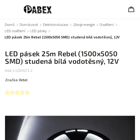
Domů
/
Domácnost
/
Elektroinstalace
/
Zdroje energie
/
Osvětlení
/
LED osvětlení
/
LED pásky
/
LED pásek 25m Rebel (1500x5050 SMD) studená bílá vodotěsný, 12V
LED pásek 25m Rebel (1500x5050
SMD) studená bílá vodotěsný, 12V
Kód:
L-LED0171-2
Značka:
Rebel