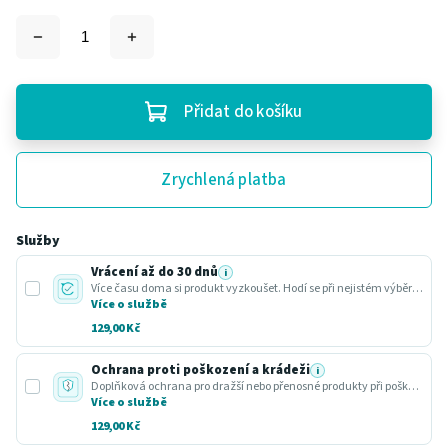
Přidat do košíku
Zrychlená platba
Služby
Vrácení až do 30 dnů
i
Více času doma si produkt vyzkoušet. Hodí se při nejistém výběru nebo dárku.
Více o službě
129,00 Kč
Ochrana proti poškození a krádeži
i
Doplňková ochrana pro dražší nebo přenosné produkty při poškození nebo krádeži.
Více o službě
129,00 Kč