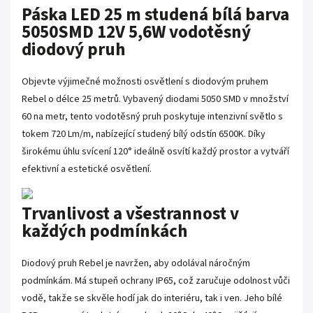
Páska LED 25 m studená bílá barva
5050SMD 12V 5,6W vodotěsný
diodový pruh
Objevte výjimečné možnosti osvětlení s diodovým pruhem
Rebel o délce 25 metrů. Vybavený diodami 5050 SMD v množství
60 na metr, tento vodotěsný pruh poskytuje intenzivní světlo s
tokem 720 Lm/m, nabízející studený bílý odstín 6500K. Díky
širokému úhlu svícení 120° ideálně osvítí každý prostor a vytváří
efektivní a estetické osvětlení.
Trvanlivost a všestrannost v
každých podmínkách
Diodový pruh Rebel je navržen, aby odolával náročným
podmínkám. Má stupeň ochrany IP65, což zaručuje odolnost vůči
vodě, takže se skvěle hodí jak do interiéru, tak i ven. Jeho bílé