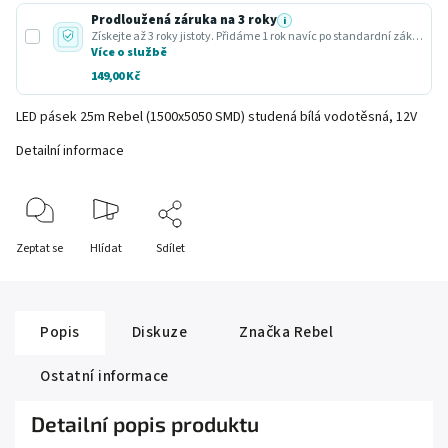
Prodloužená záruka na 3 roky
i
Získejte až 3 roky jistoty. Přidáme 1 rok navíc po standardní zákonné lhůtě.
Více o službě
149,00 Kč
LED pásek 25m Rebel (1500x5050 SMD) studená bílá vodotěsná, 12V
Detailní informace
Zeptat se
Hlídat
Sdílet
Popis
Diskuze
Značka
Rebel
Ostatní informace
Detailní popis produktu